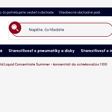
o, čo potrebujete vedieť o obchode
Všeobecné obchodné podmienky
Hľadať
ná
Starostlivosť o pneumatiky a disky
Starostlivosť o i
ld Liquid Concentrate Summer - koncentrát do ostrekovačov 1:100