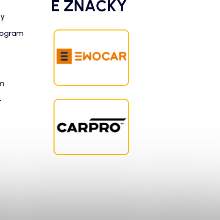
É ZNAČKY
zy
rogram
am
-