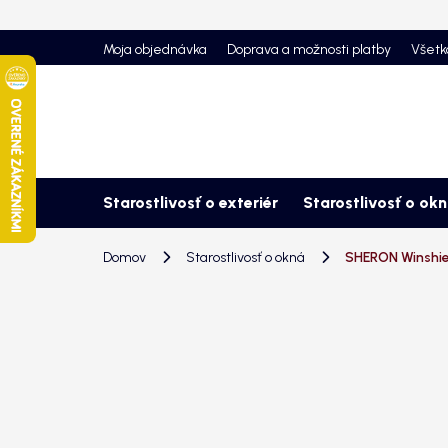
Prejsť
na
Moja objednávka
Doprava a možnosti platby
Všetk
obsah
Starostlivosť o exteriér
Starostlivosť o ok
Domov
Starostlivosť o okná
SHERON Winshie