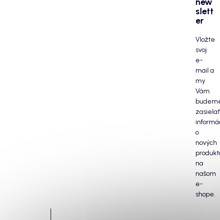
new
slett
er
Vložte
svoj
e-
mail a
my
Vám
budem
zasielať
informá
o
nových
produkt
na
našom
e-
shope.