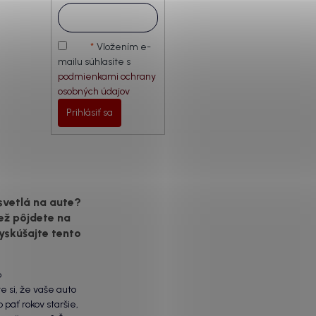
Vložením e-
mailu súhlasíte s
podmienkami ochrany
osobných údajov
Prihlásiť sa
svetlá na aute?
ež pôjdete na
yskúšajte tento
6
te si, že vaše auto
 päť rokov staršie,