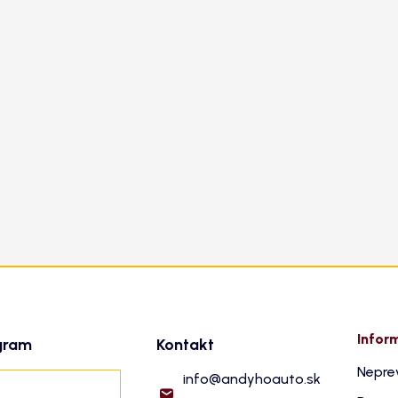
Infor
gram
Kontakt
Nepre
info
@
andyhoauto.sk