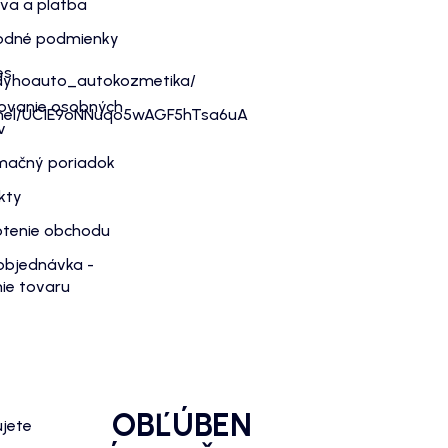
va a platba
dné podmienky
es
dyhoauto_autokozmetika/
ovanie osobných
nnel/UC1E9oNNuqo5wAGF5hTsa6uA
v
mačný poriadok
kty
tenie obchodu
objednávka -
ie tovaru
OBĽÚBEN
ujete