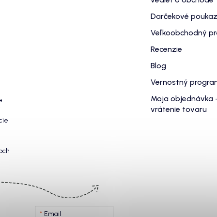
Darčekové pouka
Veľkoobchodný p
Recenzie
Blog
Vernostný progr
Moja objednávka 
e
vrátenie tovaru
cie
och
Email