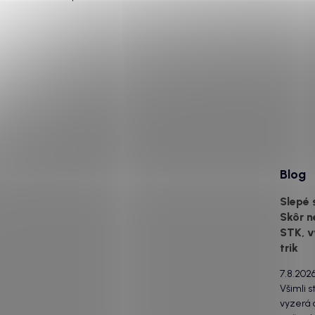
Blog
Slepé 
Skôr n
STK, v
trik
7.8.202
Všimli s
vyzerá o