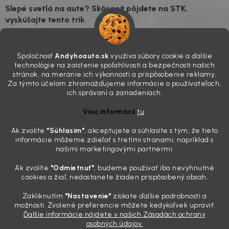
Slepé svetlá na aute? Skôr než pôjdete na STK,
vyskúšajte tento trik
7.8.2026
Všimli ste si, že vaše auto vyzerá o päť rokov staršie, než v
Spoločnosť
Andyhoauto.sk
využíva súbory cookie a ďalšie
skutočnosti je? Často za to môžu práve „slepé“ svetlomety. Ten
technológie na zaistenie spoľahlivosti a bezpečnosti našich
mliečny, drsný povrch nie je len estetická vada. Keď slnko a soľ urobia
stránok, na meranie ich výkonnosti a prispôsobenie reklamy.
svoje, plexisklo začne svetlo rozptyľovať namiesto to...
Za týmto účelom zhromažďujeme informácie o používateľoch,
Zabudnite na handru. Ak chcete mať auto naozaj čisté,
ich správaní a zariadeniach.
potrebujete tento nástroj za pár eur
Viac informácií
tu
.
4.8.2026
Ak zvolíte
"Súhlasím
"
, akceptujete a súhlasíte s tým, že tieto
Poznáte ten moment. Vonku svieti slnko, vy sedíte v čerstvo
informácie môžeme zdieľať s tretími stranami, napríklad s
„upratanom“ aute, no pri pohľade na palubnú dosku vás ide poraziť. V
našimi marketingovými partnermi.
mriežkach ventilácie, okolo tlačidiel a v švíkoch sedačiek na vás stále
drzo pozerá prach. Handra ani vysávač tam jednodu...
Ak zvolíte
"Odmietnuť"
, budeme používať iba nevyhnutné
Detailing nemusí stáť výplatu: 5 kúskov autokozmetiky,
cookies a žiaľ, nedostanete žiaden prispôsobený obsah.
ktoré sa teraz reálne oplatia
Zakliknutím
"Nastavenie"
získate ďalšie podrobnosti a
31.7.2026
možnosti. Zvolené preferencie môžete kedykoľvek upraviť.
Ďalšie informácie nájdete v našich Zásadách ochrany
Sobotné ráno, káva v ruke a pred vami zaprášená kapota. Pre
osobných údajov.
niekoho nuda, pre nás najlepší relax. Lenže keď si v košíku spočítate