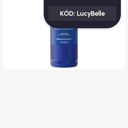
KÓD:
LucyBelle