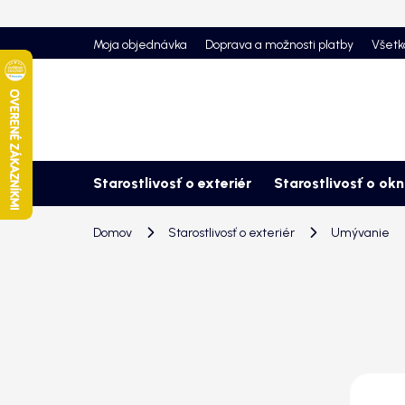
Prejsť
na
Moja objednávka
Doprava a možnosti platby
Všetk
obsah
Starostlivosť o exteriér
Starostlivosť o ok
Domov
Starostlivosť o exteriér
Umývanie