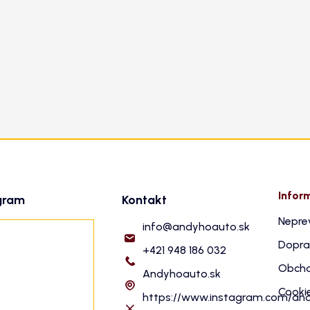
Infor
gram
Kontakt
Nepre
info
@
andyhoauto.sk
Dopra
+421 948 186 032
Obcho
Andyhoauto.sk
Cooki
https://www.instagram.com/an