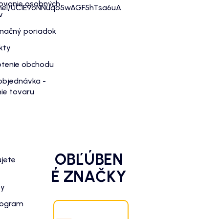
ovanie osobných
nnel/UC1E9oNNuqo5wAGF5hTsa6uA
v
mačný poriadok
kty
tenie obchodu
objednávka -
ie tovaru
OBĽÚBEN
ujete
É ZNAČKY
zy
rogram