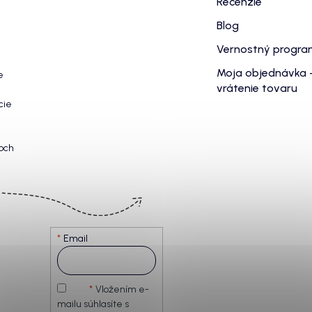
Recenzie
Blog
Vernostný progr
Moja objednávka 
e
vrátenie tovaru
cie
och
Email
Vložením e-
mailu súhlasíte s