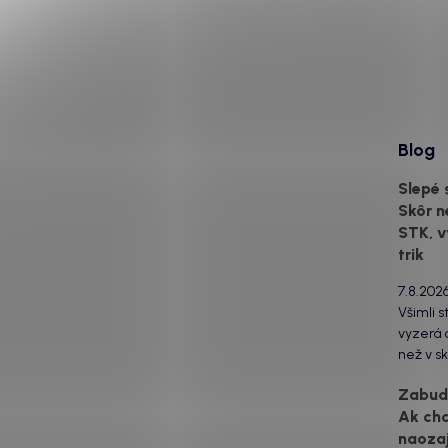
Blog
Slepé 
Skôr n
STK, v
trik
7.8.202
Všimli s
vyzerá o
než v sk
za to m
Zabudn
svetlom
Ak ch
drsný po
naozaj
estetick