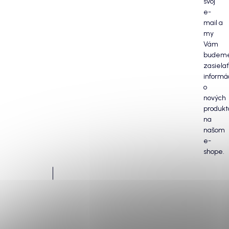
svoj
e-
mail a
my
Vám
budem
zasielať
informá
o
nových
produkt
na
našom
e-
shope.