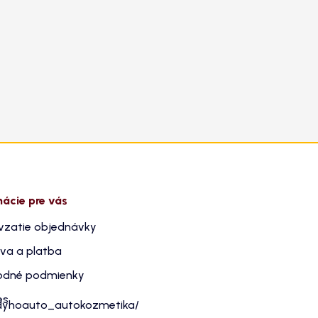
mácie pre vás
vzatie objednávky
va a platba
dné podmienky
es
dyhoauto_autokozmetika/