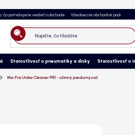
o, čo potrebujete vedieť o obchode
Všeobecné obchodné podmienky
Hľadať
ná
Starostlivosť o pneumatiky a disky
Starostlivosť o i
Ma-Fra Unika Cleaner PR1 - účinný predumývač