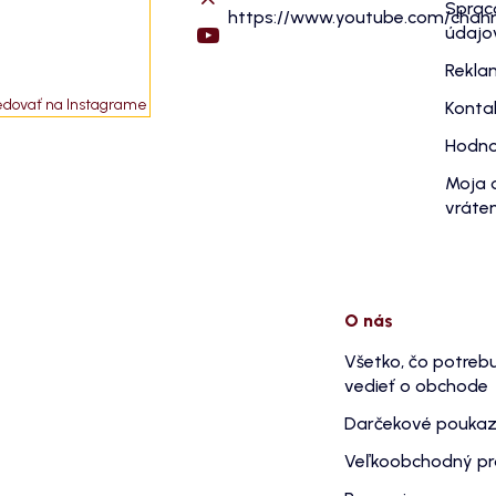
Sprac
https://www.youtube.com/cha
údajo
Rekla
edovať na Instagrame
Konta
Hodno
Moja 
vráten
O nás
Všetko, čo potreb
vedieť o obchode
Darčekové pouka
Veľkoobchodný p