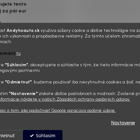
voje, plexisklo začne
ujete tento
rozptyľovať namiesto
j za pár eur
6
e ten moment. Vonku
osť
Andyhoauto.sk
využíva súbory cookie a ďalšie technológie na za
lnko, vy sedíte v
 ich výkonnosti a prispôsobenie reklamy. Za týmto účelom zhromaž
niach.
 „upratanom“ aute, no
ľade na palubnú dosku
formácií
tu
.
ing nemusí stáť
poraziť. V mriežkach
u: 5 kúskov
e, okolo tlačidiel a v
íte
"Súhlasím
"
, akceptujete a súhlasíte s tým, že tieto informácie m
zmetiky, ktoré sa
sedačiek na vás stále
ngovými partnermi.
zerá prach. Handra
reálne oplatia
ávač tam jednodu...
íte
"Odmietnuť"
, budeme používať iba nevyhnutné cookies a žiaľ, n
6
 ráno, káva v ruke a
utím
"Nastavenie"
získate ďalšie podrobnosti a možnosti. Zvolené 
informácie nájdete v našich Zásadách ochrany osobných údajov.
mi zaprášená kapota.
koho nuda, pre nás
viac o tom, ako spoločnosť Google spracúva osobné údaje.
 relax. Lenže keď si v
počítate všetky tie
Nastavenie
y, šampóny a utierky,
á suma vie poriadne
ietnuť
Súhlasím
va
 náladu. Dobrá správa