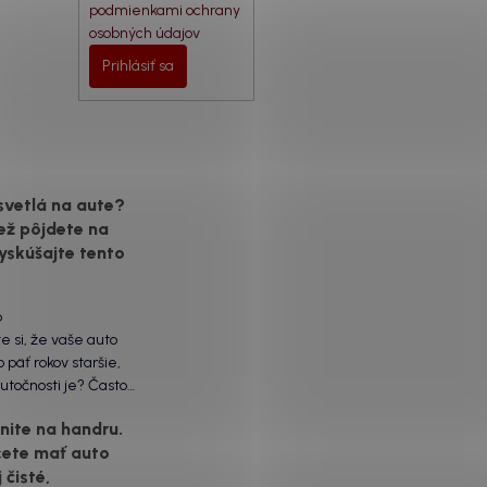
podmienkami ochrany
osobných údajov
Prihlásiť sa
svetlá na aute?
ež pôjdete na
yskúšajte tento
6
te si, že vaše auto
 päť rokov staršie,
utočnosti je? Často
ôžu práve „slepé“
ite na handru.
ety. Ten mliečny,
cete mať auto
vrch nie je len
 čisté,
á vada. Keď slnko a soľ