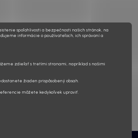
istenie spoľahlivosti a bezpečnosti našich stránok, na
ďujeme informácie o používateľoch, ich správaní a
ôžeme zdieľať s tretími stranami, napríklad s našimi
edostanete žiaden prispôsobený obsah.
preferencie môžete kedykoľvek upraviť.