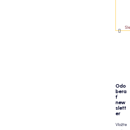
Sl
Odo
bera
ť
new
slett
er
Vložte