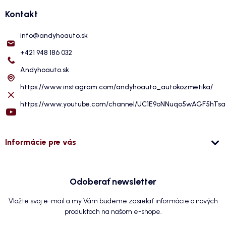
Kontakt
info
@
andyhoauto.sk
+421 948 186 032
Andyhoauto.sk
https://www.instagram.com/andyhoauto_autokozmetika/
https://www.youtube.com/channel/UC1E9oNNuqo5wAGF5hTs
Informácie pre vás
Odoberať newsletter
Vložte svoj e-mail a my Vám budeme zasielať informácie o nových
produktoch na našom e-shope.