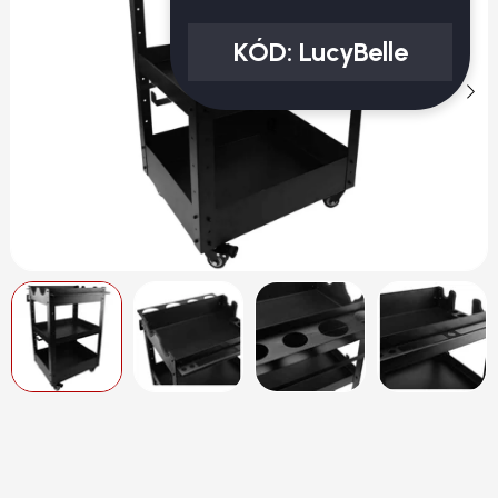
KÓD:
LucyBelle