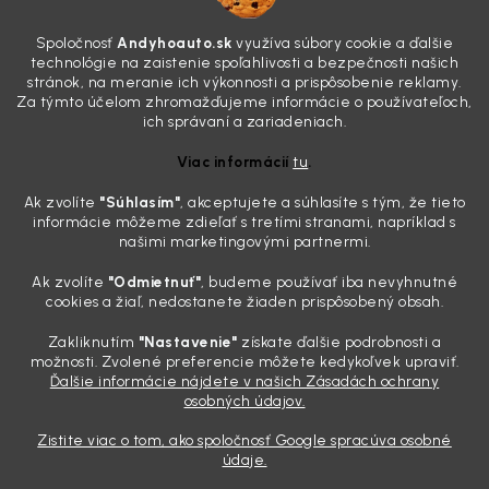
7.8.2026
Všimli ste si, že vaše auto vyzerá o päť rokov staršie, než v
Spoločnosť
Andyhoauto.sk
využíva súbory cookie a ďalšie
skutočnosti je? Často za to môžu práve „slepé“ svetlomety. Ten
technológie na zaistenie spoľahlivosti a bezpečnosti našich
mliečny, drsný povrch nie je len estetická vada. Keď slnko a soľ urobia
stránok, na meranie ich výkonnosti a prispôsobenie reklamy.
svoje, plexisklo začne svetlo rozptyľovať namiesto to...
Za týmto účelom zhromažďujeme informácie o používateľoch,
Zabudnite na handru. Ak chcete mať auto naozaj čisté,
ich správaní a zariadeniach.
potrebujete tento nástroj za pár eur
Viac informácií
tu
.
4.8.2026
Ak zvolíte
"Súhlasím
"
, akceptujete a súhlasíte s tým, že tieto
Poznáte ten moment. Vonku svieti slnko, vy sedíte v čerstvo
informácie môžeme zdieľať s tretími stranami, napríklad s
„upratanom“ aute, no pri pohľade na palubnú dosku vás ide poraziť. V
našimi marketingovými partnermi.
mriežkach ventilácie, okolo tlačidiel a v švíkoch sedačiek na vás stále
drzo pozerá prach. Handra ani vysávač tam jednodu...
Ak zvolíte
"Odmietnuť"
, budeme používať iba nevyhnutné
Detailing nemusí stáť výplatu: 5 kúskov autokozmetiky,
cookies a žiaľ, nedostanete žiaden prispôsobený obsah.
ktoré sa teraz reálne oplatia
Zakliknutím
"Nastavenie"
získate ďalšie podrobnosti a
31.7.2026
možnosti. Zvolené preferencie môžete kedykoľvek upraviť.
Ďalšie informácie nájdete v našich Zásadách ochrany
Sobotné ráno, káva v ruke a pred vami zaprášená kapota. Pre
osobných údajov.
niekoho nuda, pre nás najlepší relax. Lenže keď si v košíku spočítate
všetky tie fľaštičky, šampóny a utierky, výsledná suma vie poriadne
Zistite viac o tom, ako spoločnosť Google spracúva osobné
pokaziť náladu. Dobrá správa je, že aj profi výbava ...
údaje.