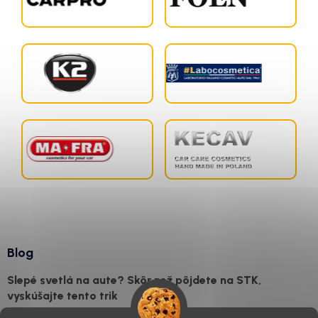
Blog
Slepé svetlá na aute? Skôr než pôjdete na STK,
vyskúšajte tento trik