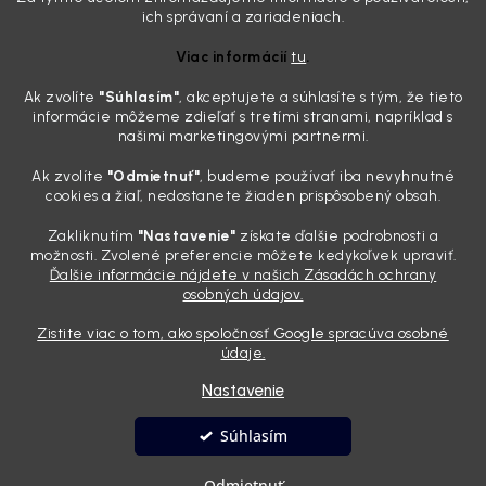
Zabudnite na handru. Ak chcete mať auto naozaj čisté,
ich správaní a zariadeniach.
potrebujete tento nástroj za pár eur
Viac informácií
tu
.
4.8.2026
Ak zvolíte
"Súhlasím
"
, akceptujete a súhlasíte s tým, že tieto
Poznáte ten moment. Vonku svieti slnko, vy sedíte v čerstvo
informácie môžeme zdieľať s tretími stranami, napríklad s
„upratanom“ aute, no pri pohľade na palubnú dosku vás ide poraziť. V
našimi marketingovými partnermi.
mriežkach ventilácie, okolo tlačidiel a v švíkoch sedačiek na vás stále
drzo pozerá prach. Handra ani vysávač tam jednodu...
Ak zvolíte
"Odmietnuť"
, budeme používať iba nevyhnutné
Detailing nemusí stáť výplatu: 5 kúskov autokozmetiky,
cookies a žiaľ, nedostanete žiaden prispôsobený obsah.
ktoré sa teraz reálne oplatia
Zakliknutím
"Nastavenie"
získate ďalšie podrobnosti a
31.7.2026
možnosti. Zvolené preferencie môžete kedykoľvek upraviť.
Ďalšie informácie nájdete v našich Zásadách ochrany
Sobotné ráno, káva v ruke a pred vami zaprášená kapota. Pre
osobných údajov.
niekoho nuda, pre nás najlepší relax. Lenže keď si v košíku spočítate
všetky tie fľaštičky, šampóny a utierky, výsledná suma vie poriadne
Zistite viac o tom, ako spoločnosť Google spracúva osobné
pokaziť náladu. Dobrá správa je, že aj profi výbava ...
údaje.
Nastavenie
Vytvoril Shoptet
Súhlasím
Copyright 2026
Andyhoauto
. Všetky práva vyhradené.
Upraviť