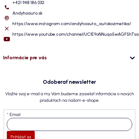
+421 948 186 032
Andyhoauto.sk
https://www.instagram.com/andyhoauto_autokozmetika/
https://www.youtube.com/channel/UC1E9oNNuqo5wAGF5hTs
Informácie pre vás
Odoberať newsletter
Vložte svoj e-mail a my Vám budeme zasielať informácie o nových
produktoch na našom e-shope.
Email
Prihlásiť sa