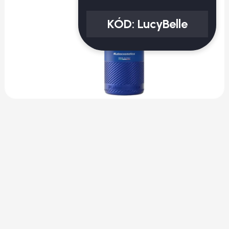
KÓD:
LucyBelle