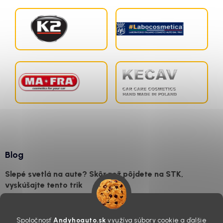
Blog
Slepé svetlá na aute? Skôr než pôjdete na STK,
vyskúšajte tento trik
7.8.2026
Všimli ste si, že vaše auto vyzerá o päť rokov staršie, než v
Spoločnosť
Andyhoauto.sk
využíva súbory cookie a ďalšie