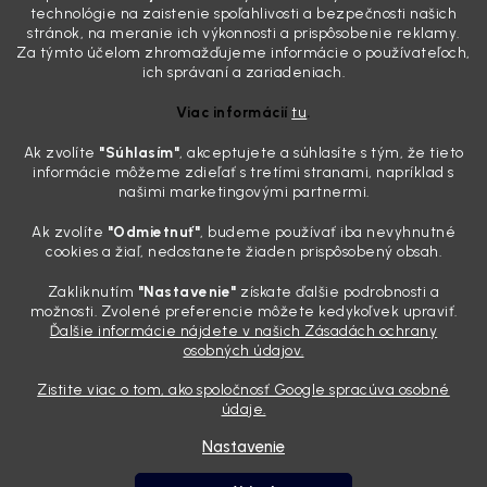
skutočnosti je? Často za to môžu práve „slepé“ svetlomety. Ten
technológie na zaistenie spoľahlivosti a bezpečnosti našich
mliečny, drsný povrch nie je len estetická vada. Keď slnko a soľ urobia
stránok, na meranie ich výkonnosti a prispôsobenie reklamy.
svoje, plexisklo začne svetlo rozptyľovať namiesto to...
Za týmto účelom zhromažďujeme informácie o používateľoch,
Zabudnite na handru. Ak chcete mať auto naozaj čisté,
ich správaní a zariadeniach.
potrebujete tento nástroj za pár eur
Viac informácií
tu
.
4.8.2026
Ak zvolíte
"Súhlasím
"
, akceptujete a súhlasíte s tým, že tieto
Poznáte ten moment. Vonku svieti slnko, vy sedíte v čerstvo
informácie môžeme zdieľať s tretími stranami, napríklad s
„upratanom“ aute, no pri pohľade na palubnú dosku vás ide poraziť. V
našimi marketingovými partnermi.
mriežkach ventilácie, okolo tlačidiel a v švíkoch sedačiek na vás stále
drzo pozerá prach. Handra ani vysávač tam jednodu...
Ak zvolíte
"Odmietnuť"
, budeme používať iba nevyhnutné
Detailing nemusí stáť výplatu: 5 kúskov autokozmetiky,
cookies a žiaľ, nedostanete žiaden prispôsobený obsah.
ktoré sa teraz reálne oplatia
Zakliknutím
"Nastavenie"
získate ďalšie podrobnosti a
31.7.2026
možnosti. Zvolené preferencie môžete kedykoľvek upraviť.
Ďalšie informácie nájdete v našich Zásadách ochrany
Sobotné ráno, káva v ruke a pred vami zaprášená kapota. Pre
osobných údajov.
niekoho nuda, pre nás najlepší relax. Lenže keď si v košíku spočítate
všetky tie fľaštičky, šampóny a utierky, výsledná suma vie poriadne
Zistite viac o tom, ako spoločnosť Google spracúva osobné
pokaziť náladu. Dobrá správa je, že aj profi výbava ...
údaje.
Nastavenie
Vytvoril Shoptet