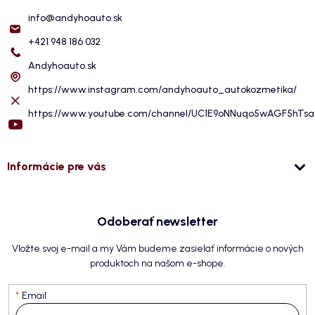
info
@
andyhoauto.sk
+421 948 186 032
Andyhoauto.sk
https://www.instagram.com/andyhoauto_autokozmetika/
https://www.youtube.com/channel/UC1E9oNNuqo5wAGF5hTs
Informácie pre vás
Odoberať newsletter
Vložte svoj e-mail a my Vám budeme zasielať informácie o nových
produktoch na našom e-shope.
Email