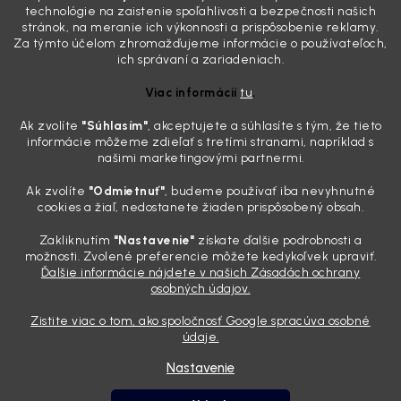
skutočnosti je? Často za to môžu práve „slepé“ svetlomety. Ten
technológie na zaistenie spoľahlivosti a bezpečnosti našich
mliečny, drsný povrch nie je len estetická vada. Keď slnko a soľ urobia
stránok, na meranie ich výkonnosti a prispôsobenie reklamy.
svoje, plexisklo začne svetlo rozptyľovať namiesto to...
Za týmto účelom zhromažďujeme informácie o používateľoch,
Zabudnite na handru. Ak chcete mať auto naozaj čisté,
ich správaní a zariadeniach.
potrebujete tento nástroj za pár eur
Viac informácií
tu
.
4.8.2026
Ak zvolíte
"Súhlasím
"
, akceptujete a súhlasíte s tým, že tieto
Poznáte ten moment. Vonku svieti slnko, vy sedíte v čerstvo
informácie môžeme zdieľať s tretími stranami, napríklad s
„upratanom“ aute, no pri pohľade na palubnú dosku vás ide poraziť. V
našimi marketingovými partnermi.
mriežkach ventilácie, okolo tlačidiel a v švíkoch sedačiek na vás stále
drzo pozerá prach. Handra ani vysávač tam jednodu...
Ak zvolíte
"Odmietnuť"
, budeme používať iba nevyhnutné
Detailing nemusí stáť výplatu: 5 kúskov autokozmetiky,
cookies a žiaľ, nedostanete žiaden prispôsobený obsah.
ktoré sa teraz reálne oplatia
Zakliknutím
"Nastavenie"
získate ďalšie podrobnosti a
31.7.2026
možnosti. Zvolené preferencie môžete kedykoľvek upraviť.
Ďalšie informácie nájdete v našich Zásadách ochrany
Sobotné ráno, káva v ruke a pred vami zaprášená kapota. Pre
osobných údajov.
niekoho nuda, pre nás najlepší relax. Lenže keď si v košíku spočítate
všetky tie fľaštičky, šampóny a utierky, výsledná suma vie poriadne
Zistite viac o tom, ako spoločnosť Google spracúva osobné
pokaziť náladu. Dobrá správa je, že aj profi výbava ...
údaje.
Nastavenie
Vytvoril Shoptet