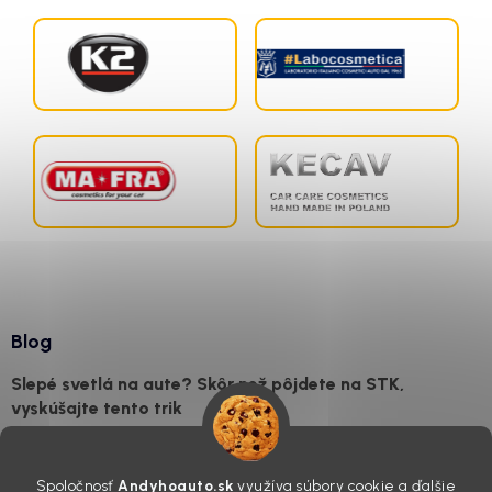
Blog
Slepé svetlá na aute? Skôr než pôjdete na STK,
vyskúšajte tento trik
7.8.2026
Všimli ste si, že vaše auto vyzerá o päť rokov staršie, než v
Spoločnosť
Andyhoauto.sk
využíva súbory cookie a ďalšie