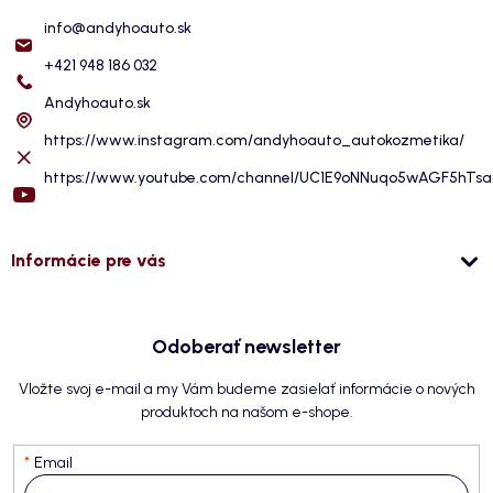
info
@
andyhoauto.sk
+421 948 186 032
Andyhoauto.sk
https://www.instagram.com/andyhoauto_autokozmetika/
https://www.youtube.com/channel/UC1E9oNNuqo5wAGF5hTs
Informácie pre vás
Odoberať newsletter
Vložte svoj e-mail a my Vám budeme zasielať informácie o nových
produktoch na našom e-shope.
Email