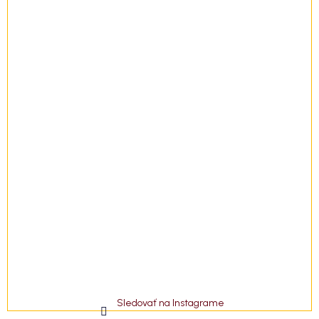
t
i
e
Sledovať na Instagrame