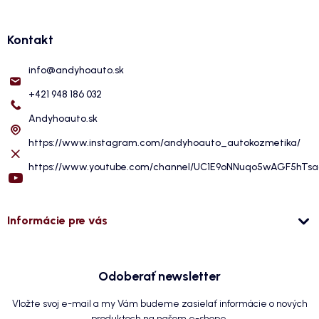
Kontakt
info
@
andyhoauto.sk
+421 948 186 032
Andyhoauto.sk
https://www.instagram.com/andyhoauto_autokozmetika/
https://www.youtube.com/channel/UC1E9oNNuqo5wAGF5hTs
Informácie pre vás
Odoberať newsletter
Vložte svoj e-mail a my Vám budeme zasielať informácie o nových
produktoch na našom e-shope.