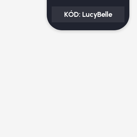
KÓD:
LucyBelle