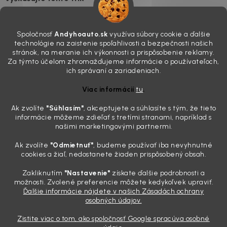
7.8.2026
Všimli ste si, že vaše auto vyzerá o päť rokov staršie, než v
Spoločnosť
Andyhoauto.sk
využíva súbory cookie a ďalšie
skutočnosti je? Často za to môžu práve „slepé“ svetlomety. Ten
technológie na zaistenie spoľahlivosti a bezpečnosti našich
mliečny, drsný povrch nie je len estetická vada. Keď slnko a soľ urobia
stránok, na meranie ich výkonnosti a prispôsobenie reklamy.
svoje, plexisklo začne svetlo rozptyľovať namiesto to...
Za týmto účelom zhromažďujeme informácie o používateľoch,
Zabudnite na handru. Ak chcete mať auto naozaj čisté,
ich správaní a zariadeniach.
potrebujete tento nástroj za pár eur
Viac informácií
tu
.
4.8.2026
Ak zvolíte
"Súhlasím
"
, akceptujete a súhlasíte s tým, že tieto
Poznáte ten moment. Vonku svieti slnko, vy sedíte v čerstvo
informácie môžeme zdieľať s tretími stranami, napríklad s
„upratanom“ aute, no pri pohľade na palubnú dosku vás ide poraziť. V
našimi marketingovými partnermi.
mriežkach ventilácie, okolo tlačidiel a v švíkoch sedačiek na vás stále
drzo pozerá prach. Handra ani vysávač tam jednodu...
Ak zvolíte
"Odmietnuť"
, budeme používať iba nevyhnutné
Detailing nemusí stáť výplatu: 5 kúskov autokozmetiky,
cookies a žiaľ, nedostanete žiaden prispôsobený obsah.
ktoré sa teraz reálne oplatia
Zakliknutím
"Nastavenie"
získate ďalšie podrobnosti a
31.7.2026
možnosti. Zvolené preferencie môžete kedykoľvek upraviť.
Ďalšie informácie nájdete v našich Zásadách ochrany
Sobotné ráno, káva v ruke a pred vami zaprášená kapota. Pre
osobných údajov.
niekoho nuda, pre nás najlepší relax. Lenže keď si v košíku spočítate
všetky tie fľaštičky, šampóny a utierky, výsledná suma vie poriadne
Zistite viac o tom, ako spoločnosť Google spracúva osobné
pokaziť náladu. Dobrá správa je, že aj profi výbava ...