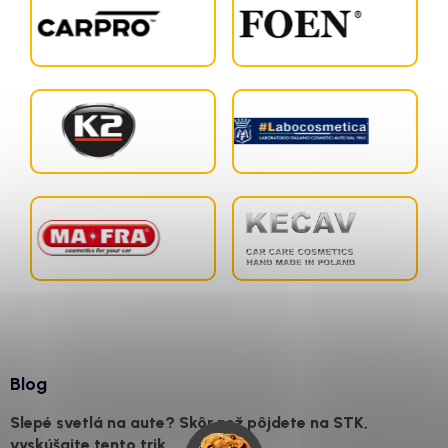
Blog
Slepé svetlá na aute? Skôr než pôjdete na STK,
vyskúšajte tento trik