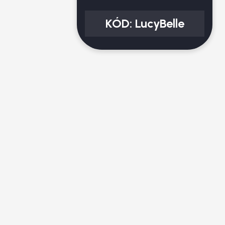
KÓD:
LucyBelle