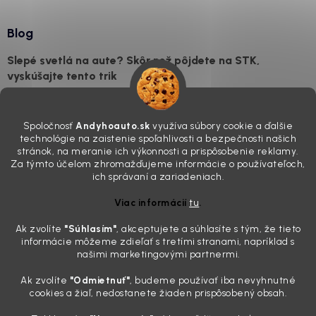
Blog
Slepé svetlá na aute? Skôr než pôjdete na STK,
vyskúšajte tento trik
7.8.2026
Všimli ste si, že vaše auto vyzerá o päť rokov staršie, než v
Spoločnosť
Andyhoauto.sk
využíva súbory cookie a ďalšie
skutočnosti je? Často za to môžu práve „slepé“ svetlomety. Ten
technológie na zaistenie spoľahlivosti a bezpečnosti našich
mliečny, drsný povrch nie je len estetická vada. Keď slnko a soľ urobia
stránok, na meranie ich výkonnosti a prispôsobenie reklamy.
svoje, plexisklo začne svetlo rozptyľovať namiesto to...
Za týmto účelom zhromažďujeme informácie o používateľoch,
Zabudnite na handru. Ak chcete mať auto naozaj čisté,
ich správaní a zariadeniach.
potrebujete tento nástroj za pár eur
Viac informácií
tu
.
4.8.2026
Ak zvolíte
"Súhlasím
"
, akceptujete a súhlasíte s tým, že tieto
Poznáte ten moment. Vonku svieti slnko, vy sedíte v čerstvo
informácie môžeme zdieľať s tretími stranami, napríklad s
„upratanom“ aute, no pri pohľade na palubnú dosku vás ide poraziť. V
našimi marketingovými partnermi.
mriežkach ventilácie, okolo tlačidiel a v švíkoch sedačiek na vás stále
drzo pozerá prach. Handra ani vysávač tam jednodu...
Ak zvolíte
"Odmietnuť"
, budeme používať iba nevyhnutné
Detailing nemusí stáť výplatu: 5 kúskov autokozmetiky,
cookies a žiaľ, nedostanete žiaden prispôsobený obsah.
ktoré sa teraz reálne oplatia