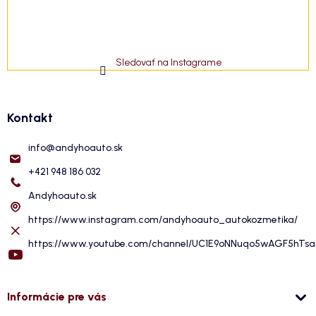
Sledovať na Instagrame
Kontakt
info
@
andyhoauto.sk
+421 948 186 032
Andyhoauto.sk
https://www.instagram.com/andyhoauto_autokozmetika/
https://www.youtube.com/channel/UC1E9oNNuqo5wAGF5hTs
Informácie pre vás