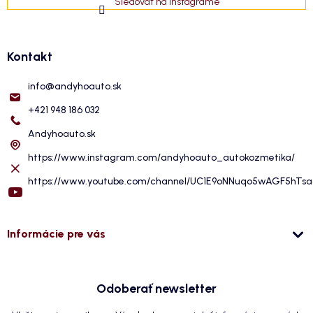
Sledovať na Instagrame
Kontakt
info
@
andyhoauto.sk
+421 948 186 032
Andyhoauto.sk
https://www.instagram.com/andyhoauto_autokozmetika/
https://www.youtube.com/channel/UC1E9oNNuqo5wAGF5hTs
Informácie pre vás
Odoberať newsletter