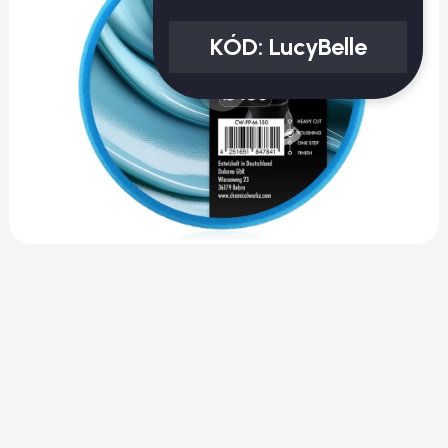
KÓD:
LucyBelle