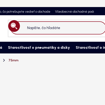
o, čo potrebujete vedieť o obchode
Všeobecné obchodné podmienky
Hľadať
ná
Starostlivosť o pneumatiky a disky
Starostlivosť o i
75mm