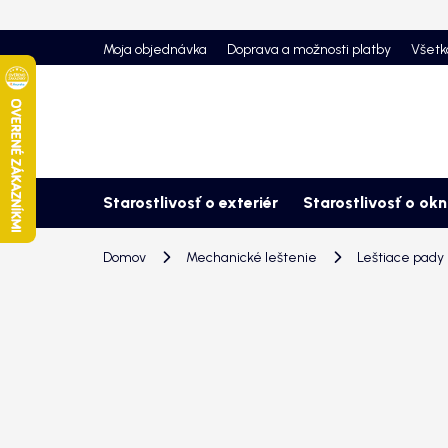
Prejsť
na
Moja objednávka
Doprava a možnosti platby
Všetk
obsah
Starostlivosť o exteriér
Starostlivosť o ok
Domov
Mechanické leštenie
Leštiace pady