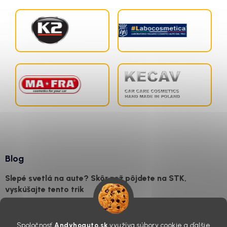
Blog
Slepé svetlá na aute? Skôr než pôjdete na STK,
vyskúšajte tento trik
7.8.2026
Všimli ste si, že vaše auto vyzerá o päť rokov staršie, než v
Spoločnosť
Andyhoauto.sk
využíva súbory cookie a ďalšie