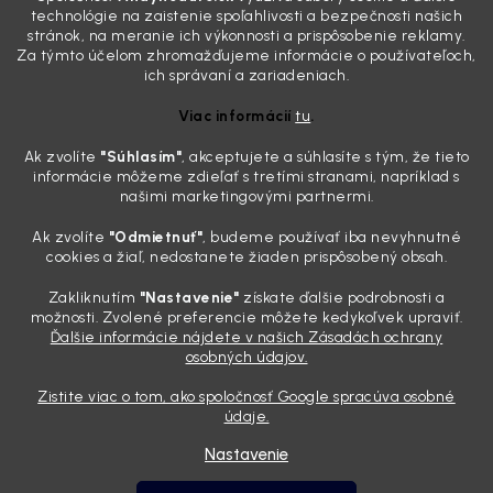
skutočnosti je? Často za to môžu práve „slepé“ svetlomety. Ten
technológie na zaistenie spoľahlivosti a bezpečnosti našich
mliečny, drsný povrch nie je len estetická vada. Keď slnko a soľ urobia
stránok, na meranie ich výkonnosti a prispôsobenie reklamy.
svoje, plexisklo začne svetlo rozptyľovať namiesto to...
Za týmto účelom zhromažďujeme informácie o používateľoch,
Zabudnite na handru. Ak chcete mať auto naozaj čisté,
ich správaní a zariadeniach.
potrebujete tento nástroj za pár eur
Viac informácií
tu
.
4.8.2026
Ak zvolíte
"Súhlasím
"
, akceptujete a súhlasíte s tým, že tieto
Poznáte ten moment. Vonku svieti slnko, vy sedíte v čerstvo
informácie môžeme zdieľať s tretími stranami, napríklad s
„upratanom“ aute, no pri pohľade na palubnú dosku vás ide poraziť. V
našimi marketingovými partnermi.
mriežkach ventilácie, okolo tlačidiel a v švíkoch sedačiek na vás stále
drzo pozerá prach. Handra ani vysávač tam jednodu...
Ak zvolíte
"Odmietnuť"
, budeme používať iba nevyhnutné
Detailing nemusí stáť výplatu: 5 kúskov autokozmetiky,
cookies a žiaľ, nedostanete žiaden prispôsobený obsah.
ktoré sa teraz reálne oplatia
Zakliknutím
"Nastavenie"
získate ďalšie podrobnosti a
31.7.2026
možnosti. Zvolené preferencie môžete kedykoľvek upraviť.
Ďalšie informácie nájdete v našich Zásadách ochrany
Sobotné ráno, káva v ruke a pred vami zaprášená kapota. Pre
osobných údajov.
niekoho nuda, pre nás najlepší relax. Lenže keď si v košíku spočítate
všetky tie fľaštičky, šampóny a utierky, výsledná suma vie poriadne
Zistite viac o tom, ako spoločnosť Google spracúva osobné
pokaziť náladu. Dobrá správa je, že aj profi výbava ...
údaje.
Nastavenie
Vytvoril Shoptet