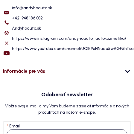
info
@
andyhoauto.sk
+421 948 186 032
Andyhoauto.sk
https://www.instagram.com/andyhoauto_autokozmetika/
https://www.youtube.com/channel/UC1E9oNNuqo5wAGF5hTs
Informácie pre vás
Odoberať newsletter
Vložte svoj e-mail a my Vám budeme zasielať informácie o nových
produktoch na našom e-shope.
Email