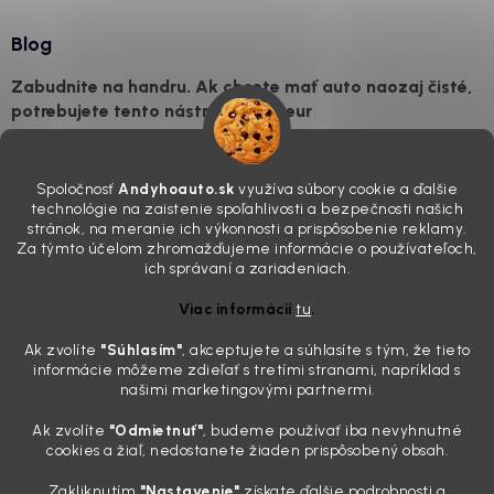
Blog
Zabudnite na handru. Ak chcete mať auto naozaj čisté,
potrebujete tento nástroj za pár eur
4.8.2026
Poznáte ten moment. Vonku svieti slnko, vy sedíte v čerstvo
Spoločnosť
Andyhoauto.sk
využíva súbory cookie a ďalšie
„upratanom“ aute, no pri pohľade na palubnú dosku vás ide poraziť. V
technológie na zaistenie spoľahlivosti a bezpečnosti našich
mriežkach ventilácie, okolo tlačidiel a v švíkoch sedačiek na vás stále
stránok, na meranie ich výkonnosti a prispôsobenie reklamy.
drzo pozerá prach. Handra ani vysávač tam jednodu...
Za týmto účelom zhromažďujeme informácie o používateľoch,
Detailing nemusí stáť výplatu: 5 kúskov autokozmetiky,
ich správaní a zariadeniach.
ktoré sa teraz reálne oplatia
Viac informácií
tu
.
31.7.2026
Ak zvolíte
"Súhlasím
"
, akceptujete a súhlasíte s tým, že tieto
Sobotné ráno, káva v ruke a pred vami zaprášená kapota. Pre
informácie môžeme zdieľať s tretími stranami, napríklad s
niekoho nuda, pre nás najlepší relax. Lenže keď si v košíku spočítate
našimi marketingovými partnermi.
všetky tie fľaštičky, šampóny a utierky, výsledná suma vie poriadne
pokaziť náladu. Dobrá správa je, že aj profi výbava ...
Ak zvolíte
"Odmietnuť"
, budeme používať iba nevyhnutné
Zabudnite na šmuhy: 7 overených vychytávok, ktoré z
cookies a žiaľ, nedostanete žiaden prispôsobený obsah.
vášho auta urobia magnet na pohľady
Zakliknutím
"Nastavenie"
získate ďalšie podrobnosti a