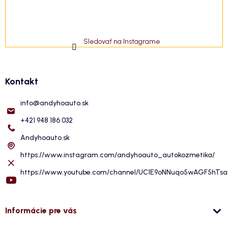
Sledovať na Instagrame
Kontakt
info
@
andyhoauto.sk
+421 948 186 032
Andyhoauto.sk
https://www.instagram.com/andyhoauto_autokozmetika/
https://www.youtube.com/channel/UC1E9oNNuqo5wAGF5hTs
Informácie pre vás