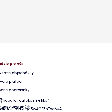
mácie pre vás
vzatie objednávky
va a platba
dné podmienky
es
dyhoauto_autokozmetika/
ovanie osobných
nnel/UC1E9oNNuqo5wAGF5hTsa6uA