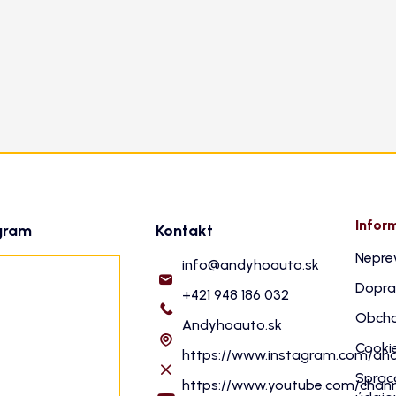
Infor
gram
Kontakt
Nepre
info
@
andyhoauto.sk
Dopra
+421 948 186 032
Obcho
Andyhoauto.sk
Cooki
https://www.instagram.com/an
Sprac
https://www.youtube.com/cha