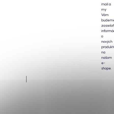
mail a
my
Vám
budem
zasielať
informá
o
nových
produkt
na
našom
e-
shope.