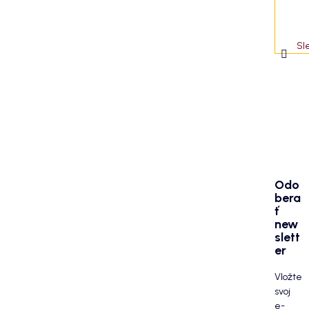
Sl
Odo
bera
ť
new
slett
er
Vložte
svoj
e-