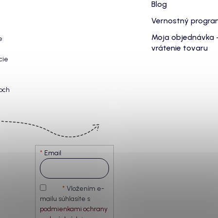
Blog
Vernostný progr
Moja objednávka 
e
vrátenie tovaru
cie
och
Email
Vložením e-
mailu súhlasíte s
podmienkami ochrany