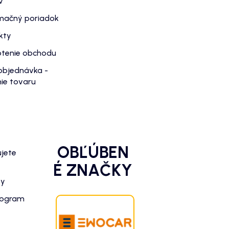
v
mačný poriadok
kty
tenie obchodu
objednávka -
ie tovaru
OBĽÚBEN
ujete
É ZNAČKY
zy
rogram