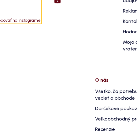
údajo
Rekla
edovať na Instagrame
Konta
Hodno
Moja 
vráten
O nás
Všetko, čo potreb
vedieť o obchode
Darčekové pouka
Veľkoobchodný p
Recenzie