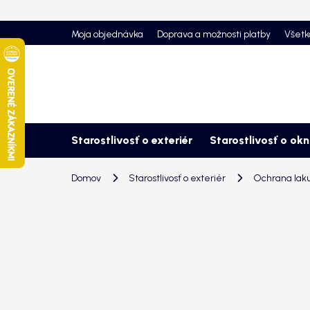
Prejsť
na
Moja objednávka
Doprava a možnosti platby
Všetk
obsah
Starostlivosť o exteriér
Starostlivosť o ok
Domov
Starostlivosť o exteriér
Ochrana lak