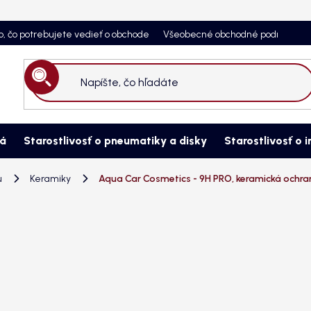
o, čo potrebujete vedieť o obchode
Všeobecné obchodné podmienky
Hľadať
ná
Starostlivosť o pneumatiky a disky
Starostlivosť o i
u
Keramiky
Aqua Car Cosmetics - 9H PRO, keramická ochran