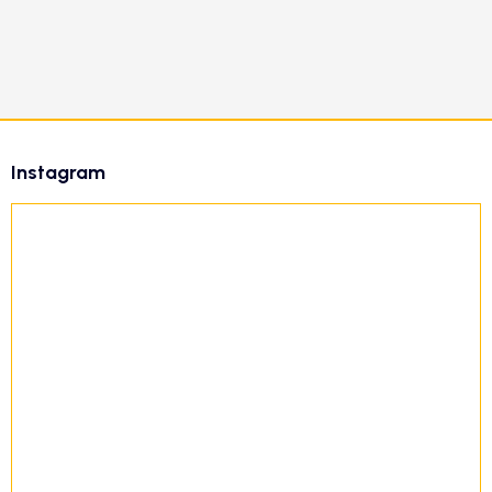
Z
á
Instagram
p
ä
t
i
e