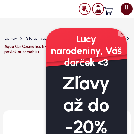
Prejsť
na
Nákupný
obsah
košík
×
Lucy
Domov
Starostlivosť o exteriér
Ochrana laku
Keramiky
Aqua Car Cosmetics E-Coating V2 - inovatívny a vyspelý ochranný
narodeniny, Váš
povlak automobilu
darček <3
Zľavy
až do
-20%