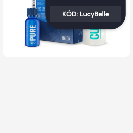
KÓD:
LucyBelle