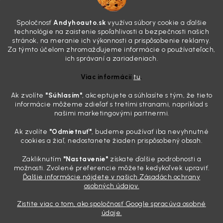
7.8.2026
Všimli ste si, že vaše auto vyzerá o päť rokov staršie, než v
Spoločnosť
Andyhoauto.sk
využíva súbory cookie a ďalšie
skutočnosti je? Často za to môžu práve „slepé“ svetlomety. Ten
technológie na zaistenie spoľahlivosti a bezpečnosti našich
mliečny, drsný povrch nie je len estetická vada. Keď slnko a soľ urobia
stránok, na meranie ich výkonnosti a prispôsobenie reklamy.
svoje, plexisklo začne svetlo rozptyľovať namiesto to...
Za týmto účelom zhromažďujeme informácie o používateľoch,
Zabudnite na handru. Ak chcete mať auto naozaj čisté,
ich správaní a zariadeniach.
potrebujete tento nástroj za pár eur
Viac informácií
tu
.
4.8.2026
Ak zvolíte
"Súhlasím
"
, akceptujete a súhlasíte s tým, že tieto
Poznáte ten moment. Vonku svieti slnko, vy sedíte v čerstvo
informácie môžeme zdieľať s tretími stranami, napríklad s
„upratanom“ aute, no pri pohľade na palubnú dosku vás ide poraziť. V
našimi marketingovými partnermi.
mriežkach ventilácie, okolo tlačidiel a v švíkoch sedačiek na vás stále
drzo pozerá prach. Handra ani vysávač tam jednodu...
Ak zvolíte
"Odmietnuť"
, budeme používať iba nevyhnutné
Detailing nemusí stáť výplatu: 5 kúskov autokozmetiky,
cookies a žiaľ, nedostanete žiaden prispôsobený obsah.
ktoré sa teraz reálne oplatia
Zakliknutím
"Nastavenie"
získate ďalšie podrobnosti a
31.7.2026
možnosti. Zvolené preferencie môžete kedykoľvek upraviť.
Ďalšie informácie nájdete v našich Zásadách ochrany
Sobotné ráno, káva v ruke a pred vami zaprášená kapota. Pre
osobných údajov.
niekoho nuda, pre nás najlepší relax. Lenže keď si v košíku spočítate
všetky tie fľaštičky, šampóny a utierky, výsledná suma vie poriadne
Zistite viac o tom, ako spoločnosť Google spracúva osobné
pokaziť náladu. Dobrá správa je, že aj profi výbava ...
údaje.