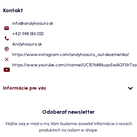
Kontakt
info
@
andyhoauto.sk
+421 948 186 032
Andyhoauto.sk
https://www.instagram.com/andyhoauto_autokozmetika/
https://www.youtube.com/channel/UC1E9oNNuqo5wAGF5hTs
Informácie pre vás
Odoberať newsletter
Vložte svoj e-mail a my Vám budeme zasielať informácie o nových
produktoch na našom e-shope.