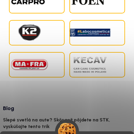
Blog
Slepé svetlá na aute? Skôr než pôjdete na STK,
vyskúšajte tento trik