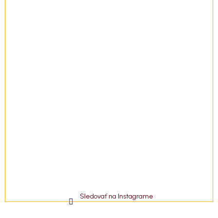
i
e
Sledovať na Instagrame