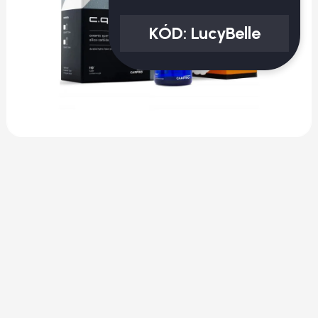
KÓD:
LucyBelle