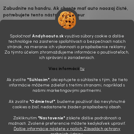
Zabudnite na handru. Ak chcete mať auto naozaj čisté,
potrebujete tento nástroj za pár eur
4.8.2026
Poznáte ten moment. Vonku svieti slnko, vy sedíte v čerstvo
Spoločnosť
Andyhoauto.sk
využíva súbory cookie a ďalšie
„upratanom“ aute, no pri pohľade na palubnú dosku vás ide poraziť. V
technológie na zaistenie spoľahlivosti a bezpečnosti našich
mriežkach ventilácie, okolo tlačidiel a v švíkoch sedačiek na vás stále
stránok, na meranie ich výkonnosti a prispôsobenie reklamy.
drzo pozerá prach. Handra ani vysávač tam jednodu...
Za týmto účelom zhromažďujeme informácie o používateľoch,
Detailing nemusí stáť výplatu: 5 kúskov autokozmetiky,
ich správaní a zariadeniach.
ktoré sa teraz reálne oplatia
Viac informácií
tu
.
31.7.2026
Ak zvolíte
"Súhlasím
"
, akceptujete a súhlasíte s tým, že tieto
Sobotné ráno, káva v ruke a pred vami zaprášená kapota. Pre
informácie môžeme zdieľať s tretími stranami, napríklad s
niekoho nuda, pre nás najlepší relax. Lenže keď si v košíku spočítate
našimi marketingovými partnermi.
všetky tie fľaštičky, šampóny a utierky, výsledná suma vie poriadne
pokaziť náladu. Dobrá správa je, že aj profi výbava ...
Ak zvolíte
"Odmietnuť"
, budeme používať iba nevyhnutné
Zabudnite na šmuhy: 7 overených vychytávok, ktoré z
cookies a žiaľ, nedostanete žiaden prispôsobený obsah.
vášho auta urobia magnet na pohľady
Zakliknutím
"Nastavenie"
získate ďalšie podrobnosti a
28.7.2026
možnosti. Zvolené preferencie môžete kedykoľvek upraviť.
Ďalšie informácie nájdete v našich Zásadách ochrany
Poznáte ten pocit. Sobota ráno, slnko sa oprie do laku a vy namiesto