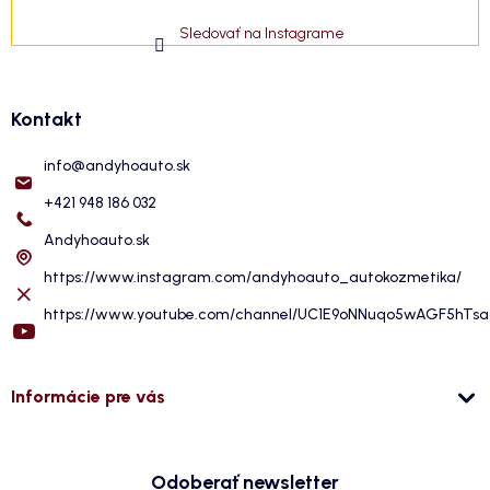
Sledovať na Instagrame
Kontakt
info
@
andyhoauto.sk
+421 948 186 032
Andyhoauto.sk
https://www.instagram.com/andyhoauto_autokozmetika/
https://www.youtube.com/channel/UC1E9oNNuqo5wAGF5hTs
Informácie pre vás
Odoberať newsletter