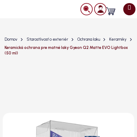
Prejsť
na
Nákupný
obsah
košík
Domov
Starostlivosť o exteriér
Ochrana laku
Keramiky
Keramická ochrana pre matné laky Gyeon Q2 Matte EVO Lightbox
(50 ml)