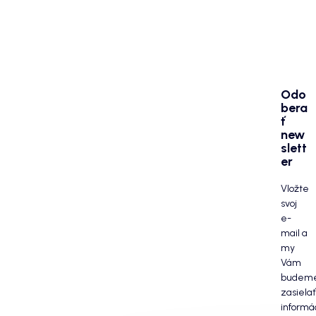
Odo
bera
ť
new
slett
er
Vložte
svoj
e-
mail a
my
Vám
budem
zasielať
informá