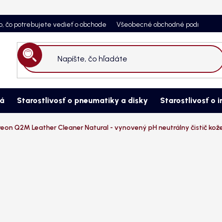
o, čo potrebujete vedieť o obchode
Všeobecné obchodné podmienky
Hľadať
ná
Starostlivosť o pneumatiky a disky
Starostlivosť o i
eon Q2M Leather Cleaner Natural - vynovený pH neutrálny čistič kož