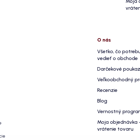
Moja 
vráten
O nás
Všetko, čo potreb
vedieť o obchode
Darčekové pouka
Veľkoobchodný p
Recenzie
Blog
Vernostný progr
Moja objednávka 
e
vrátenie tovaru
cie