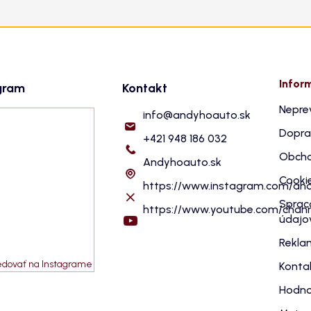
Infor
gram
Kontakt
Nepre
info
@
andyhoauto.sk
Dopra
+421 948 186 032
Obcho
Andyhoauto.sk
Cooki
https://www.instagram.com/an
Sprac
https://www.youtube.com/cha
údajo
Rekla
edovať na Instagrame
Konta
Hodno