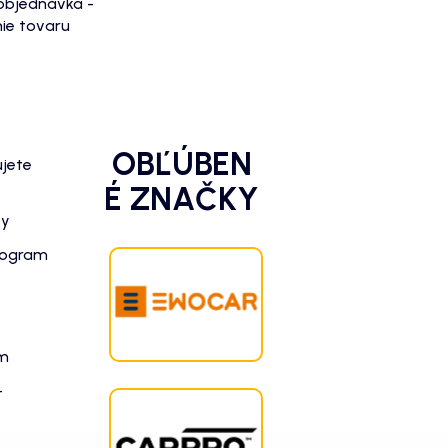
objednávka -
ie tovaru
OBĽÚBEN
ujete
É ZNAČKY
zy
rogram
am
-