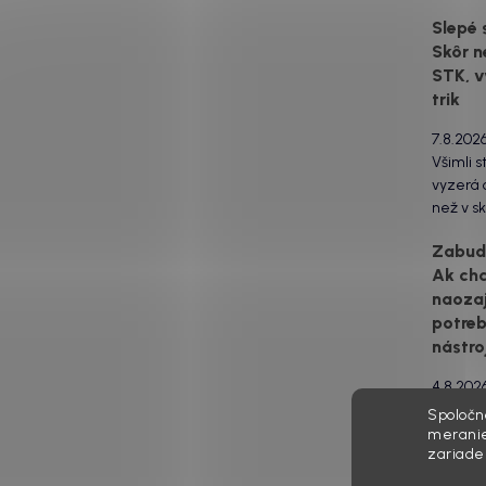
Slepé 
Skôr n
STK, v
trik
7.8.202
Všimli s
vyzerá o
než v sk
za to m
Zabudn
svetlom
Ak ch
drsný po
naozaj
estetick
urobia s
potreb
svetlo 
nástro
to...
4.8.202
Poznát
Spoločn
svieti s
meranie
zariade
čerstvo
pri poh