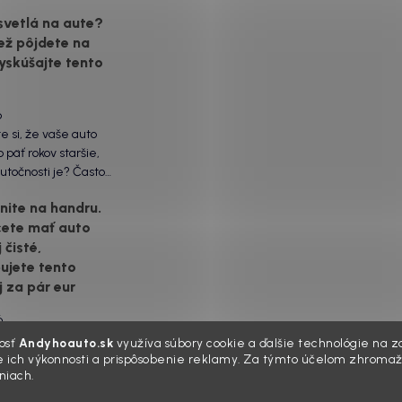
svetlá na aute?
ež pôjdete na
yskúšajte tento
6
te si, že vaše auto
 päť rokov staršie,
utočnosti je? Často
ôžu práve „slepé“
ite na handru.
ety. Ten mliečny,
cete mať auto
vrch nie je len
 čisté,
á vada. Keď slnko a soľ
voje, plexisklo začne
ujete tento
rozptyľovať namiesto
j za pár eur
6
e ten moment. Vonku
osť
Andyhoauto.sk
využíva súbory cookie a ďalšie technológie na za
lnko, vy sedíte v
 ich výkonnosti a prispôsobenie reklamy. Za týmto účelom zhromaž
niach.
 „upratanom“ aute, no
ľade na palubnú dosku