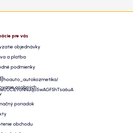
mácie pre vás
vzatie objednávky
va a platba
dné podmienky
es
dyhoauto_autokozmetika/
ovanie osobných
nnel/UC1E9oNNuqo5wAGF5hTsa6uA
v
mačný poriadok
kty
tenie obchodu