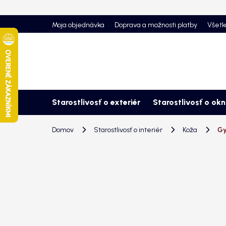
Prejsť
na
Moja objednávka
Doprava a možnosti platby
Všetk
obsah
Starostlivosť o exteriér
Starostlivosť o ok
Domov
Starostlivosť o interiér
Koža
Gy