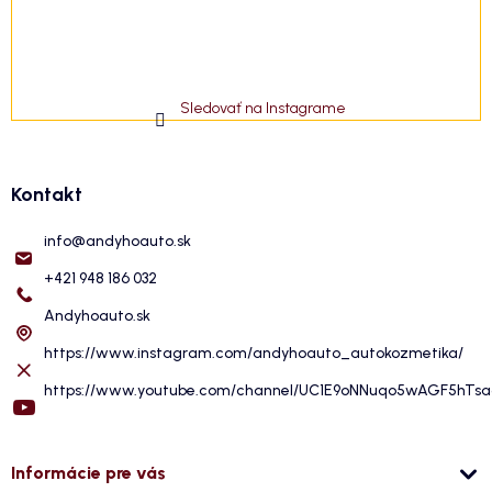
Sledovať na Instagrame
Kontakt
info
@
andyhoauto.sk
+421 948 186 032
Andyhoauto.sk
https://www.instagram.com/andyhoauto_autokozmetika/
https://www.youtube.com/channel/UC1E9oNNuqo5wAGF5hTs
Informácie pre vás