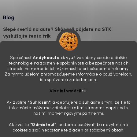
Blog
Slepé svetlá na aute? Skôr než pôjdete na STK,
vyskúšajte tento trik
7.8.2026
Všimli ste si, že vaše auto vyzerá o päť rokov staršie, než v
Spoločnosť
Andyhoauto.sk
využíva súbory cookie a ďalšie
skutočnosti je? Často za to môžu práve „slepé“ svetlomety. Ten
technológie na zaistenie spoľahlivosti a bezpečnosti našich
mliečny, drsný povrch nie je len estetická vada. Keď slnko a soľ urobia
stránok, na meranie ich výkonnosti a prispôsobenie reklamy.
svoje, plexisklo začne svetlo rozptyľovať namiesto to...
Za týmto účelom zhromažďujeme informácie o používateľoch,
Zabudnite na handru. Ak chcete mať auto naozaj čisté,
ich správaní a zariadeniach.
potrebujete tento nástroj za pár eur
Viac informácií
tu
.
4.8.2026
Ak zvolíte
"Súhlasím
"
, akceptujete a súhlasíte s tým, že tieto
Poznáte ten moment. Vonku svieti slnko, vy sedíte v čerstvo
informácie môžeme zdieľať s tretími stranami, napríklad s
„upratanom“ aute, no pri pohľade na palubnú dosku vás ide poraziť. V
našimi marketingovými partnermi.
mriežkach ventilácie, okolo tlačidiel a v švíkoch sedačiek na vás stále
drzo pozerá prach. Handra ani vysávač tam jednodu...
Ak zvolíte
"Odmietnuť"
, budeme používať iba nevyhnutné
Detailing nemusí stáť výplatu: 5 kúskov autokozmetiky,
cookies a žiaľ, nedostanete žiaden prispôsobený obsah.
ktoré sa teraz reálne oplatia