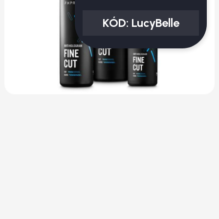
KÓD:
LucyBelle