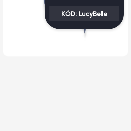
KÓD:
LucyBelle