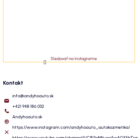
Sledovať na Instagrame
Kontakt
info
@
andyhoauto.sk
+421 948 186 032
Andyhoauto.sk
https://www.instagram.com/andyhoauto_autokozmetika/
https://www.youtube.com/channel/UC1E9oNNuqo5wAGF5hTs