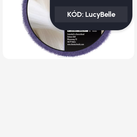
KÓD:
LucyBelle