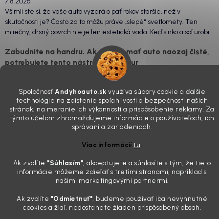
7.8.2026
Všimli ste si, že vaše auto vyzerá o päť rokov staršie, než v
skutočnosti je? Často za to môžu práve „slepé“ svetlomety. Ten
mliečny, drsný povrch nie je len estetická vada. Keď slnko a soľ urobia
svoje, plexisklo začne svetlo rozptyľovať namiesto to...
Zabudnite na handru. Ak chcete mať auto naozaj čisté,
potrebujete tento nástroj za pár eur
4.8.2026
Poznáte ten moment. Vonku svieti slnko, vy sedíte v čerstvo
Spoločnosť
Andyhoauto.sk
využíva súbory cookie a ďalšie
technológie na zaistenie spoľahlivosti a bezpečnosti našich
„upratanom“ aute, no pri pohľade na palubnú dosku vás ide poraziť. V
stránok, na meranie ich výkonnosti a prispôsobenie reklamy. Za
mriežkach ventilácie, okolo tlačidiel a v švíkoch sedačiek na vás stále
týmto účelom zhromažďujeme informácie o používateľoch, ich
drzo pozerá prach. Handra ani vysávač tam jednodu...
správaní a zariadeniach.
Detailing nemusí stáť výplatu: 5 kúskov autokozmetiky,
ktoré sa teraz reálne oplatia
Viac informácií
tu
.
31.7.2026
Ak zvolíte
"Súhlasím
"
, akceptujete a súhlasíte s tým, že tieto
Sobotné ráno, káva v ruke a pred vami zaprášená kapota. Pre
informácie môžeme zdieľať s tretími stranami, napríklad s
niekoho nuda, pre nás najlepší relax. Lenže keď si v košíku spočítate
našimi marketingovými partnermi.
všetky tie fľaštičky, šampóny a utierky, výsledná suma vie poriadne
Ak zvolíte
"Odmietnuť"
, budeme používať iba nevyhnutné
pokaziť náladu. Dobrá správa je, že aj profi výbava ...
cookies a žiaľ, nedostanete žiaden prispôsobený obsah.