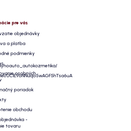
mácie pre vás
vzatie objednávky
va a platba
dné podmienky
es
dyhoauto_autokozmetika/
ovanie osobných
nnel/UC1E9oNNuqo5wAGF5hTsa6uA
v
mačný poriadok
kty
tenie obchodu
objednávka -
ie tovaru