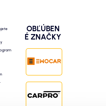
OBĽÚBEN
ujete
É ZNAČKY
zy
rogram
am
-