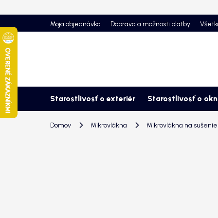
Prejsť
na
Moja objednávka
Doprava a možnosti platby
Všetk
obsah
Starostlivosť o exteriér
Starostlivosť o ok
Domov
Mikrovlákna
Mikrovlákna na sušenie