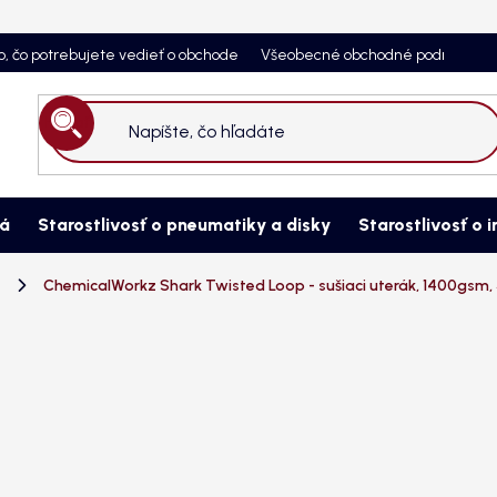
o, čo potrebujete vedieť o obchode
Všeobecné obchodné podmienky
Hľadať
ná
Starostlivosť o pneumatiky a disky
Starostlivosť o i
ChemicalWorkz Shark Twisted Loop - sušiaci uterák, 1400gsm