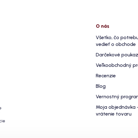
O nás
Všetko, čo potreb
vedieť o obchode
Darčekové pouka
Veľkoobchodný p
Recenzie
Blog
Vernostný progr
Moja objednávka 
e
vrátenie tovaru
cie