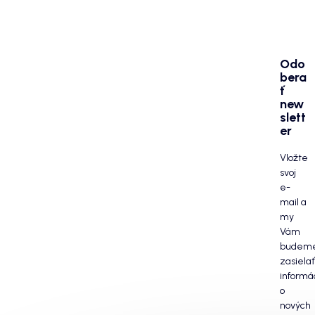
Odo
bera
ť
new
slett
er
Vložte
svoj
e-
mail a
my
Vám
budem
zasielať
informá
o
nových