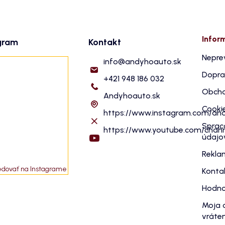
Infor
gram
Kontakt
Nepre
info
@
andyhoauto.sk
Dopra
+421 948 186 032
Obcho
Andyhoauto.sk
Cooki
https://www.instagram.com/an
Sprac
https://www.youtube.com/cha
údajo
Rekla
edovať na Instagrame
Konta
Hodno
Moja 
vráten