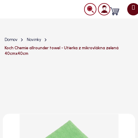
Prejsť
na
Nákupný
obsah
košík
Domov
Novinky
Koch Chemie allrounder towel - Utierka z mikrovlákna zelená
40cmx40cm