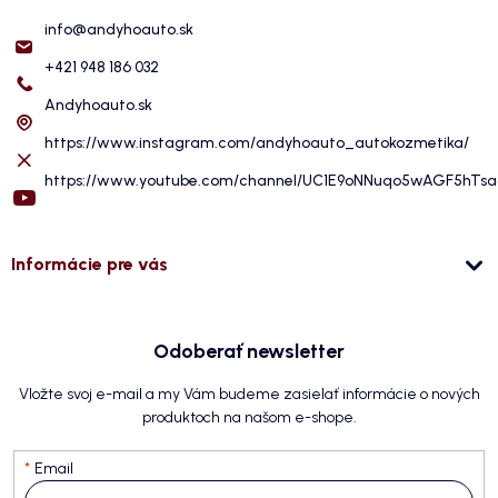
info
@
andyhoauto.sk
+421 948 186 032
Andyhoauto.sk
https://www.instagram.com/andyhoauto_autokozmetika/
https://www.youtube.com/channel/UC1E9oNNuqo5wAGF5hTs
Informácie pre vás
Odoberať newsletter
Vložte svoj e-mail a my Vám budeme zasielať informácie o nových
produktoch na našom e-shope.
Email