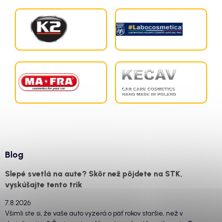
Blog
Slepé svetlá na aute? Skôr než pôjdete na STK,
vyskúšajte tento trik
7.8.2026
Všimli ste si, že vaše auto vyzerá o päť rokov staršie, než v