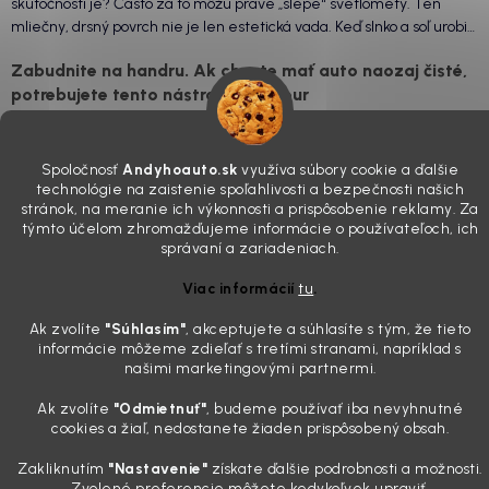
skutočnosti je? Často za to môžu práve „slepé“ svetlomety. Ten
mliečny, drsný povrch nie je len estetická vada. Keď slnko a soľ urobia
svoje, plexisklo začne svetlo rozptyľovať namiesto to...
Zabudnite na handru. Ak chcete mať auto naozaj čisté,
potrebujete tento nástroj za pár eur
4.8.2026
Poznáte ten moment. Vonku svieti slnko, vy sedíte v čerstvo
Spoločnosť
Andyhoauto.sk
využíva súbory cookie a ďalšie
„upratanom“ aute, no pri pohľade na palubnú dosku vás ide poraziť. V
technológie na zaistenie spoľahlivosti a bezpečnosti našich
mriežkach ventilácie, okolo tlačidiel a v švíkoch sedačiek na vás stále
stránok, na meranie ich výkonnosti a prispôsobenie reklamy. Za
drzo pozerá prach. Handra ani vysávač tam jednodu...
týmto účelom zhromažďujeme informácie o používateľoch, ich
Detailing nemusí stáť výplatu: 5 kúskov autokozmetiky,
správaní a zariadeniach.
ktoré sa teraz reálne oplatia
Viac informácií
tu
.
31.7.2026
Ak zvolíte
"Súhlasím
"
, akceptujete a súhlasíte s tým, že tieto
Sobotné ráno, káva v ruke a pred vami zaprášená kapota. Pre
informácie môžeme zdieľať s tretími stranami, napríklad s
niekoho nuda, pre nás najlepší relax. Lenže keď si v košíku spočítate
našimi marketingovými partnermi.
všetky tie fľaštičky, šampóny a utierky, výsledná suma vie poriadne
pokaziť náladu. Dobrá správa je, že aj profi výbava ...
Ak zvolíte
"Odmietnuť"
, budeme používať iba nevyhnutné
cookies a žiaľ, nedostanete žiaden prispôsobený obsah.
Zakliknutím
"Nastavenie"
získate ďalšie podrobnosti a možnosti.
Vytvoril Shoptet
Zvolené preferencie môžete kedykoľvek upraviť.