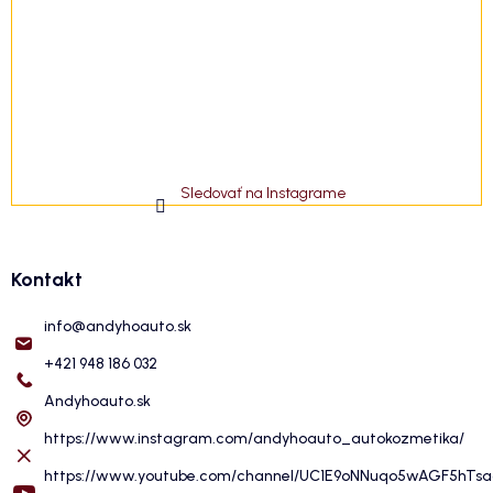
Sledovať na Instagrame
Kontakt
info
@
andyhoauto.sk
+421 948 186 032
Andyhoauto.sk
https://www.instagram.com/andyhoauto_autokozmetika/
https://www.youtube.com/channel/UC1E9oNNuqo5wAGF5hTs