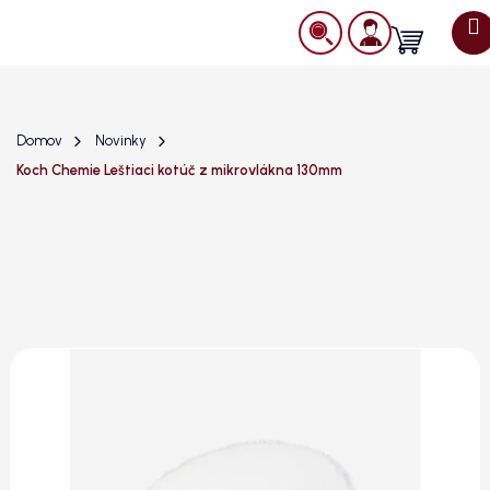
Prejsť
na
Nákupný
obsah
košík
Domov
Novinky
Koch Chemie Leštiaci kotúč z mikrovlákna 130mm