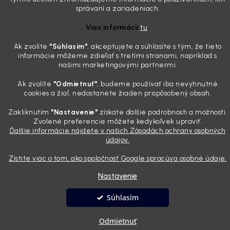
mriežkach ventilácie, okolo tlačidiel a v švíkoch sedačiek na vás stále
správaní a zariadeniach.
drzo pozerá prach. Handra ani vysávač tam jednodu...
Detailing nemusí stáť výplatu: 5 kúskov autokozmetiky,
Viac informácií
tu
.
ktoré sa teraz reálne oplatia
Ak zvolíte
"Súhlasím
"
, akceptujete a súhlasíte s tým, že tieto
31.7.2026
informácie môžeme zdieľať s tretími stranami, napríklad s
našimi marketingovými partnermi.
Sobotné ráno, káva v ruke a pred vami zaprášená kapota. Pre
niekoho nuda, pre nás najlepší relax. Lenže keď si v košíku spočítate
Ak zvolíte
"Odmietnuť"
, budeme používať iba nevyhnutné
všetky tie fľaštičky, šampóny a utierky, výsledná suma vie poriadne
cookies a žiaľ, nedostanete žiaden prispôsobený obsah.
pokaziť náladu. Dobrá správa je, že aj profi výbava ...
Zakliknutím
"Nastavenie"
získate ďalšie podrobnosti a možnosti.
Zvolené preferencie môžete kedykoľvek upraviť.
Ďalšie informácie nájdete v našich Zásadách ochrany osobných
Vytvoril Shoptet
údajov.
Copyright 2026
Andyhoauto
. Všetky práva vyhradené.
Upraviť
Zistite viac o tom, ako spoločnosť Google spracúva osobné údaje.
nastavenie cookies
Nastavenie
Súhlasím
Odmietnuť