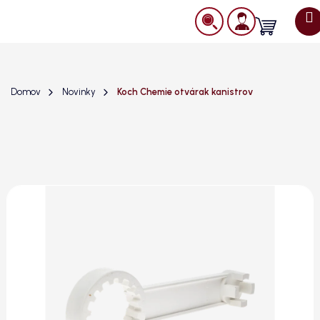
Prejsť
na
Nákupný
obsah
košík
Domov
Novinky
Koch Chemie otvárak kanistrov