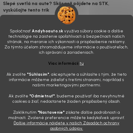
Slepé svetlá na aute? Skôr než pôjdete na STK,
vyskúšajte tento trik
7.8.2026
Všimli ste si, že vaše auto vyzerá o päť rokov staršie, než v
Spoločnosť
Andyhoauto.sk
využíva súbory cookie a ďalšie
skutočnosti je? Často za to môžu práve „slepé“ svetlomety. Ten
technológie na zaistenie spoľahlivosti a bezpečnosti našich
mliečny, drsný povrch nie je len estetická vada. Keď slnko a soľ urobia
stránok, na meranie ich výkonnosti a prispôsobenie reklamy.
svoje, plexisklo začne svetlo rozptyľovať namiesto to...
Za týmto účelom zhromažďujeme informácie o používateľoch,
Zabudnite na handru. Ak chcete mať auto naozaj čisté,
ich správaní a zariadeniach.
potrebujete tento nástroj za pár eur
Viac informácií
tu
.
4.8.2026
Ak zvolíte
"Súhlasím
"
, akceptujete a súhlasíte s tým, že tieto
Poznáte ten moment. Vonku svieti slnko, vy sedíte v čerstvo
informácie môžeme zdieľať s tretími stranami, napríklad s
„upratanom“ aute, no pri pohľade na palubnú dosku vás ide poraziť. V
našimi marketingovými partnermi.
mriežkach ventilácie, okolo tlačidiel a v švíkoch sedačiek na vás stále
drzo pozerá prach. Handra ani vysávač tam jednodu...
Ak zvolíte
"Odmietnuť"
, budeme používať iba nevyhnutné
Detailing nemusí stáť výplatu: 5 kúskov autokozmetiky,
cookies a žiaľ, nedostanete žiaden prispôsobený obsah.
ktoré sa teraz reálne oplatia
Zakliknutím
"Nastavenie"
získate ďalšie podrobnosti a
31.7.2026
možnosti. Zvolené preferencie môžete kedykoľvek upraviť.
Ďalšie informácie nájdete v našich Zásadách ochrany
Sobotné ráno, káva v ruke a pred vami zaprášená kapota. Pre
osobných údajov.
niekoho nuda, pre nás najlepší relax. Lenže keď si v košíku spočítate