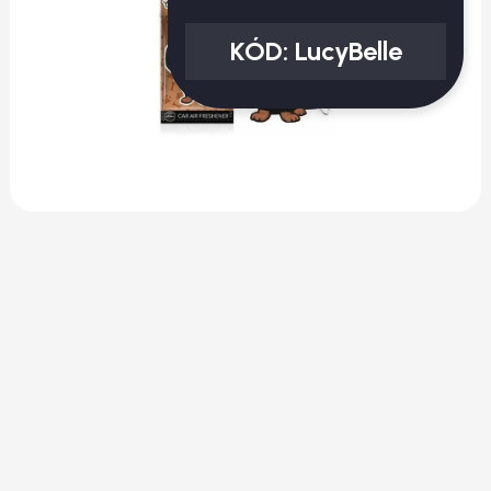
KÓD:
LucyBelle