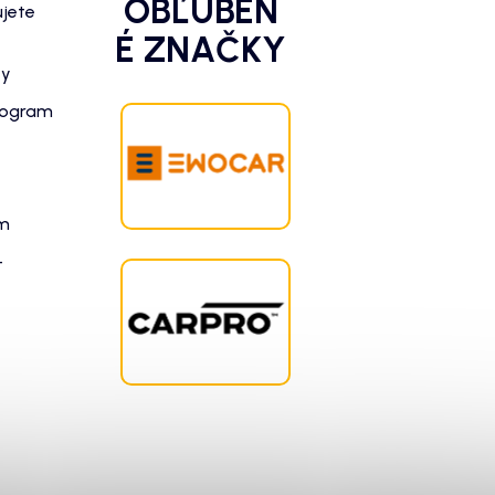
OBĽÚBEN
ujete
É ZNAČKY
zy
rogram
am
-