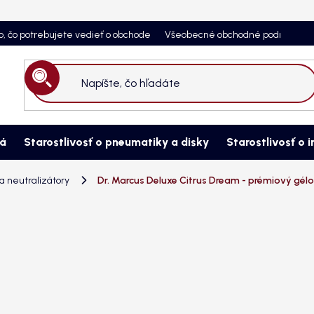
o, čo potrebujete vedieť o obchode
Všeobecné obchodné podmienky
Hľadať
ná
Starostlivosť o pneumatiky a disky
Starostlivosť o i
 neutralizátory
Dr. Marcus Deluxe Citrus Dream - prémiový gél