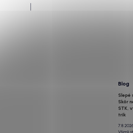
Blog
Slepé 
Skôr n
STK, v
trik
7.8.202
Všimli s