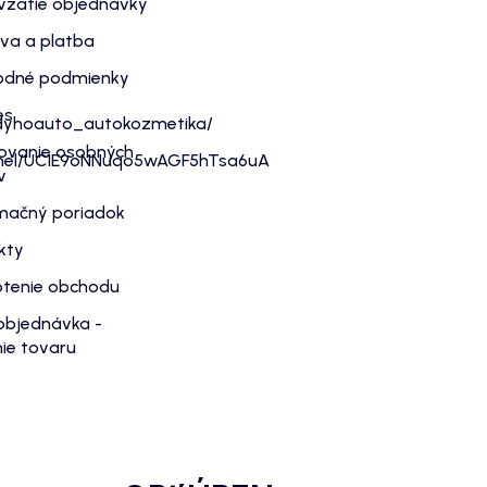
vzatie objednávky
va a platba
dné podmienky
es
dyhoauto_autokozmetika/
ovanie osobných
nnel/UC1E9oNNuqo5wAGF5hTsa6uA
v
mačný poriadok
kty
tenie obchodu
objednávka -
ie tovaru