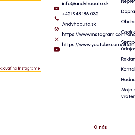
Nepre
info
@
andyhoauto.sk
Dopra
+421 948 186 032
Obcho
Andyhoauto.sk
Cooki
https://www.instagram.com/an
Sprac
https://www.youtube.com/cha
údajo
Rekla
edovať na Instagrame
Konta
Hodno
Moja 
vráten
O nás