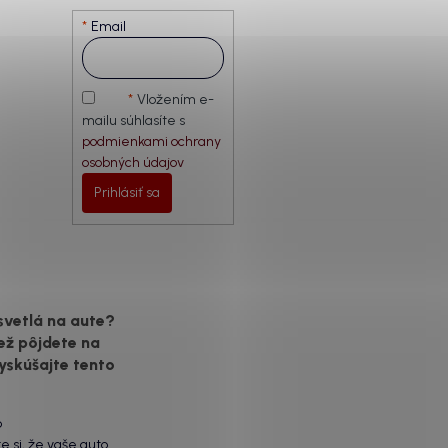
Email
Vložením e-
mailu súhlasíte s
podmienkami ochrany
osobných údajov
Prihlásiť sa
svetlá na aute?
ež pôjdete na
yskúšajte tento
6
te si, že vaše auto