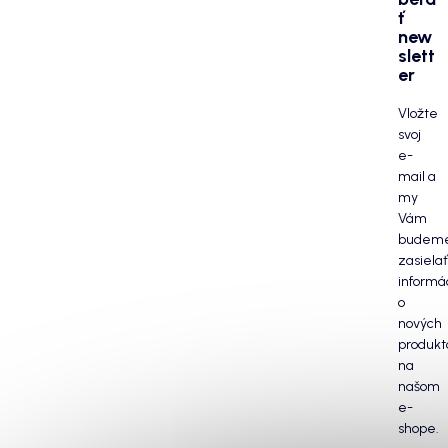
ť
new
slett
er
Vložte
svoj
e-
mail a
my
Vám
budem
zasielať
informá
o
nových
produkt
na
našom
e-
shope.