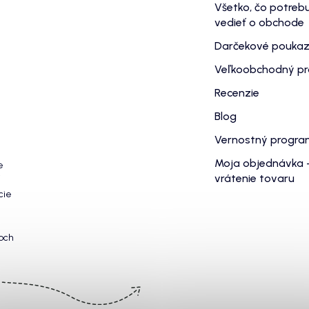
Všetko, čo potreb
vedieť o obchode
Darčekové pouka
Veľkoobchodný p
Recenzie
Blog
Vernostný progr
Moja objednávka 
e
vrátenie tovaru
cie
och