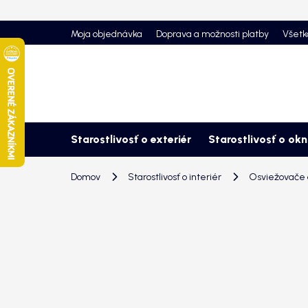
Prejsť
na
Moja objednávka
Doprava a možnosti platby
Všetk
obsah
Starostlivosť o exteriér
Starostlivosť o ok
Domov
Starostlivosť o interiér
Osviežovače a