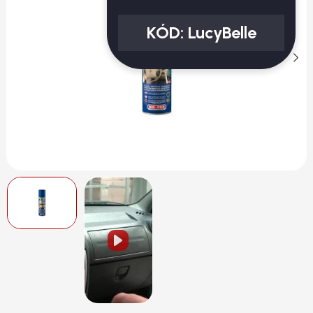
KÓD:
LucyBelle