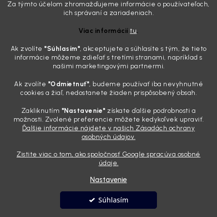
drzo pozerá prach. Handra ani vysávač tam jednodu...
Za týmto účelom zhromažďujeme informácie o používateľoch,
Detailing nemusí stáť výplatu: 5 kúskov autokozmetiky,
ich správaní a zariadeniach.
ktoré sa teraz reálne oplatia
Viac informácií
tu
.
31.7.2026
Ak zvolíte
"Súhlasím
"
, akceptujete a súhlasíte s tým, že tieto
Sobotné ráno, káva v ruke a pred vami zaprášená kapota. Pre
informácie môžeme zdieľať s tretími stranami, napríklad s
niekoho nuda, pre nás najlepší relax. Lenže keď si v košíku spočítate
našimi marketingovými partnermi.
všetky tie fľaštičky, šampóny a utierky, výsledná suma vie poriadne
pokaziť náladu. Dobrá správa je, že aj profi výbava ...
Ak zvolíte
"Odmietnuť"
, budeme používať iba nevyhnutné
Zabudnite na šmuhy: 7 overených vychytávok, ktoré z
cookies a žiaľ, nedostanete žiaden prispôsobený obsah.
vášho auta urobia magnet na pohľady
Zakliknutím
"Nastavenie"
získate ďalšie podrobnosti a
28.7.2026
možnosti. Zvolené preferencie môžete kedykoľvek upraviť.
Ďalšie informácie nájdete v našich Zásadách ochrany
Poznáte ten pocit. Sobota ráno, slnko sa oprie do laku a vy namiesto
osobných údajov.
radosti vidíte len šedý povlak, zaschnuté kvapky a kolesá čierne od
brzdového prachu. Pre niekoho je to len stroj na presun z bodu A do
Zistite viac o tom, ako spoločnosť Google spracúva osobné
bodu B, ale pre nás je to vizitka. Nič nepoka...
údaje.
Nastavenie
Vytvoril Shoptet
Súhlasím
Copyright 2026
Andyhoauto
. Všetky práva vyhradené.
Upraviť