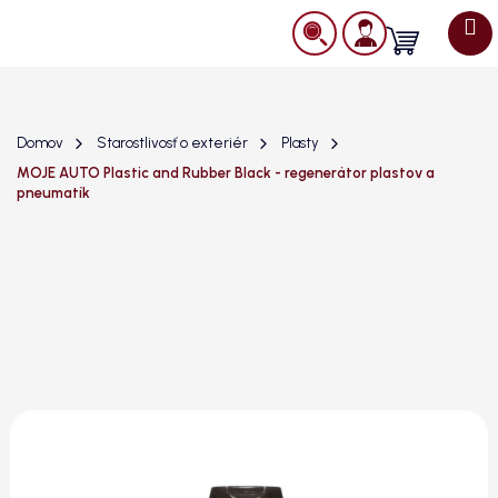
Prejsť
na
Nákupný
obsah
košík
Domov
Starostlivosť o exteriér
Plasty
MOJE AUTO Plastic and Rubber Black - regenerátor plastov a
pneumatík