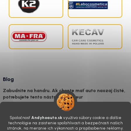
Blog
Zabudnite na handru. Ak chcete mať auto naozaj čisté,
potrebujete tento nástroj za pár eur
4.8.2026
Poznáte ten moment. Vonku svieti slnko, vy sedíte v čerstvo
Spoločnosť
Andyhoauto.sk
využíva súbory cookie a ďalšie
„upratanom“ aute, no pri pohľade na palubnú dosku vás ide poraziť. V
technológie na zaistenie spoľahlivosti a bezpečnosti našich
mriežkach ventilácie, okolo tlačidiel a v švíkoch sedačiek na vás stále
stránok, na meranie ich výkonnosti a prispôsobenie reklamy.