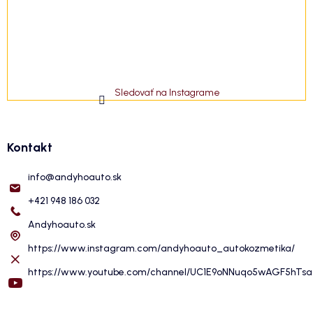
Sledovať na Instagrame
Kontakt
info
@
andyhoauto.sk
+421 948 186 032
Andyhoauto.sk
https://www.instagram.com/andyhoauto_autokozmetika/
https://www.youtube.com/channel/UC1E9oNNuqo5wAGF5hTs