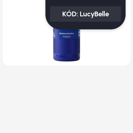
KÓD:
LucyBelle