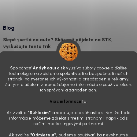
Blog
Slepé svetlá na aute? Skôr než pôjdete na STK,
vyskúšajte tento trik
7.8.2026
Všimli ste si, že vaše auto vyzerá o päť rokov staršie, než v
Spoločnosť
Andyhoauto.sk
využíva súbory cookie a ďalšie
skutočnosti je? Často za to môžu práve „slepé“ svetlomety. Ten
technológie na zaistenie spoľahlivosti a bezpečnosti našich
mliečny, drsný povrch nie je len estetická vada. Keď slnko a soľ urobia
stránok, na meranie ich výkonnosti a prispôsobenie reklamy.
svoje, plexisklo začne svetlo rozptyľovať namiesto to...
Za týmto účelom zhromažďujeme informácie o používateľoch,
Zabudnite na handru. Ak chcete mať auto naozaj čisté,
ich správaní a zariadeniach.
potrebujete tento nástroj za pár eur
Viac informácií
tu
.
4.8.2026
Ak zvolíte
"Súhlasím
"
, akceptujete a súhlasíte s tým, že tieto
Poznáte ten moment. Vonku svieti slnko, vy sedíte v čerstvo
informácie môžeme zdieľať s tretími stranami, napríklad s
„upratanom“ aute, no pri pohľade na palubnú dosku vás ide poraziť. V
našimi marketingovými partnermi.
mriežkach ventilácie, okolo tlačidiel a v švíkoch sedačiek na vás stále
drzo pozerá prach. Handra ani vysávač tam jednodu...
Ak zvolíte
"Odmietnuť"
, budeme používať iba nevyhnutné