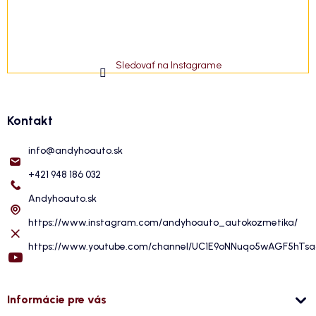
Sledovať na Instagrame
Kontakt
info
@
andyhoauto.sk
+421 948 186 032
Andyhoauto.sk
https://www.instagram.com/andyhoauto_autokozmetika/
https://www.youtube.com/channel/UC1E9oNNuqo5wAGF5hTs
Informácie pre vás