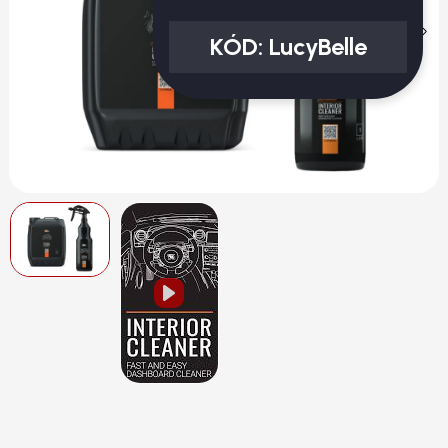
KÓD:
LucyBelle