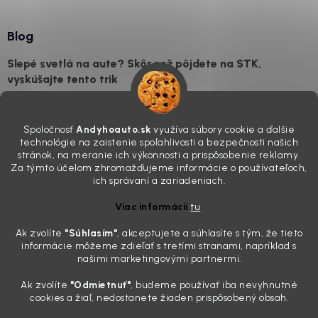
Blog
Slepé svetlá na aute? Skôr než pôjdete na STK,
vyskúšajte tento trik
7.8.2026
Všimli ste si, že vaše auto vyzerá o päť rokov staršie, než v
Spoločnosť
Andyhoauto.sk
využíva súbory cookie a ďalšie
skutočnosti je? Často za to môžu práve „slepé“ svetlomety. Ten
technológie na zaistenie spoľahlivosti a bezpečnosti našich
mliečny, drsný povrch nie je len estetická vada. Keď slnko a soľ urobia
stránok, na meranie ich výkonnosti a prispôsobenie reklamy.
svoje, plexisklo začne svetlo rozptyľovať namiesto to...
Za týmto účelom zhromažďujeme informácie o používateľoch,
Zabudnite na handru. Ak chcete mať auto naozaj čisté,
ich správaní a zariadeniach.
potrebujete tento nástroj za pár eur
Viac informácií
tu
.
4.8.2026
Ak zvolíte
"Súhlasím
"
, akceptujete a súhlasíte s tým, že tieto
Poznáte ten moment. Vonku svieti slnko, vy sedíte v čerstvo
informácie môžeme zdieľať s tretími stranami, napríklad s
„upratanom“ aute, no pri pohľade na palubnú dosku vás ide poraziť. V
našimi marketingovými partnermi.
mriežkach ventilácie, okolo tlačidiel a v švíkoch sedačiek na vás stále
drzo pozerá prach. Handra ani vysávač tam jednodu...
Ak zvolíte
"Odmietnuť"
, budeme používať iba nevyhnutné
Detailing nemusí stáť výplatu: 5 kúskov autokozmetiky,
cookies a žiaľ, nedostanete žiaden prispôsobený obsah.
ktoré sa teraz reálne oplatia