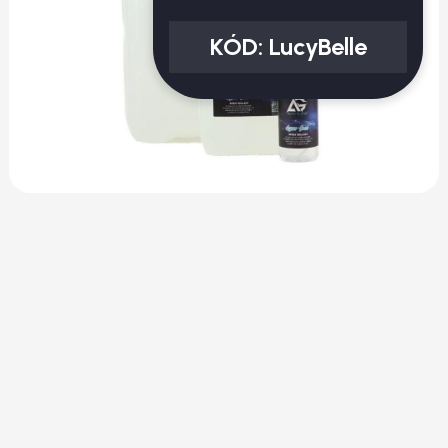
KÓD:
LucyBelle