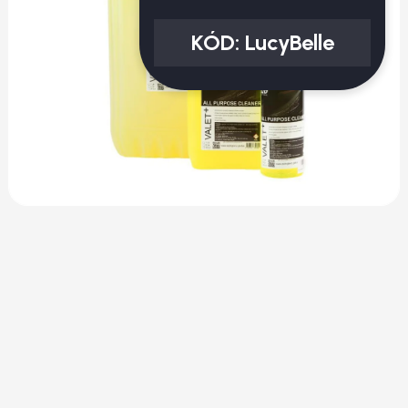
KÓD:
LucyBelle