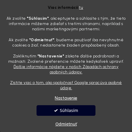
ktoré sa teraz reálne oplatia
Viac informácií
tu
.
31.7.2026
Ak zvolíte
"Súhlasím
"
, akceptujete a súhlasíte s tým, že tieto
Sobotné ráno, káva v ruke a pred vami zaprášená kapota. Pre
informácie môžeme zdieľať s tretími stranami, napríklad s
niekoho nuda, pre nás najlepší relax. Lenže keď si v košíku spočítate
našimi marketingovými partnermi.
všetky tie fľaštičky, šampóny a utierky, výsledná suma vie poriadne
pokaziť náladu. Dobrá správa je, že aj profi výbava ...
Ak zvolíte
"Odmietnuť"
, budeme používať iba nevyhnutné
Zabudnite na šmuhy: 7 overených vychytávok, ktoré z
cookies a žiaľ, nedostanete žiaden prispôsobený obsah.
vášho auta urobia magnet na pohľady
Zakliknutím
"Nastavenie"
získate ďalšie podrobnosti a
28.7.2026
možnosti. Zvolené preferencie môžete kedykoľvek upraviť.
Ďalšie informácie nájdete v našich Zásadách ochrany
Poznáte ten pocit. Sobota ráno, slnko sa oprie do laku a vy namiesto
osobných údajov.
radosti vidíte len šedý povlak, zaschnuté kvapky a kolesá čierne od
brzdového prachu. Pre niekoho je to len stroj na presun z bodu A do
Zistite viac o tom, ako spoločnosť Google spracúva osobné
bodu B, ale pre nás je to vizitka. Nič nepoka...
údaje.
Nastavenie
Vytvoril Shoptet
Súhlasím
Copyright 2026
Andyhoauto
. Všetky práva vyhradené.
Upraviť
Odmietnuť
nastavenie cookies