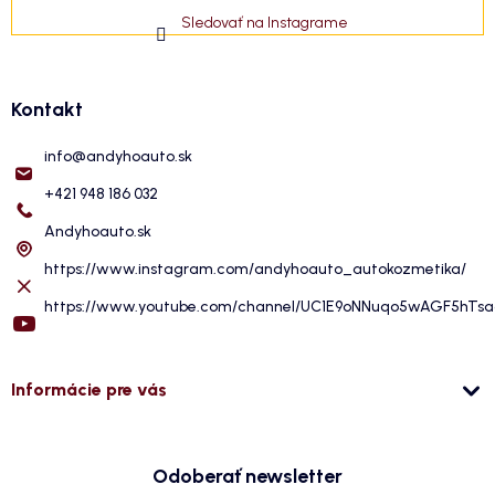
Sledovať na Instagrame
Kontakt
info
@
andyhoauto.sk
+421 948 186 032
Andyhoauto.sk
https://www.instagram.com/andyhoauto_autokozmetika/
https://www.youtube.com/channel/UC1E9oNNuqo5wAGF5hTs
Informácie pre vás
Odoberať newsletter