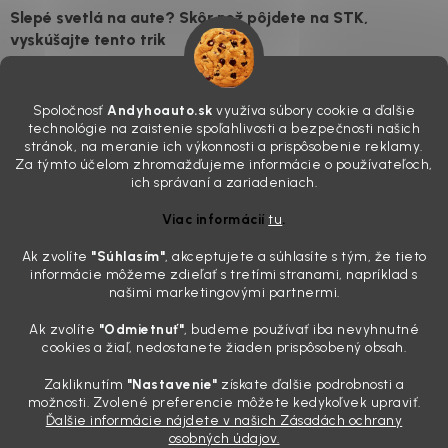
Slepé svetlá na aute? Skôr než pôjdete na STK,
vyskúšajte tento trik
7.8.2026
Všimli ste si, že vaše auto vyzerá o päť rokov staršie, než v
Spoločnosť
Andyhoauto.sk
využíva súbory cookie a ďalšie
skutočnosti je? Často za to môžu práve „slepé“ svetlomety. Ten
technológie na zaistenie spoľahlivosti a bezpečnosti našich
mliečny, drsný povrch nie je len estetická vada. Keď slnko a soľ urobia
stránok, na meranie ich výkonnosti a prispôsobenie reklamy.
svoje, plexisklo začne svetlo rozptyľovať namiesto to...
Za týmto účelom zhromažďujeme informácie o používateľoch,
Zabudnite na handru. Ak chcete mať auto naozaj čisté,
ich správaní a zariadeniach.
potrebujete tento nástroj za pár eur
Viac informácií
tu
.
4.8.2026
Ak zvolíte
"Súhlasím
"
, akceptujete a súhlasíte s tým, že tieto
Poznáte ten moment. Vonku svieti slnko, vy sedíte v čerstvo
informácie môžeme zdieľať s tretími stranami, napríklad s
„upratanom“ aute, no pri pohľade na palubnú dosku vás ide poraziť. V
našimi marketingovými partnermi.
mriežkach ventilácie, okolo tlačidiel a v švíkoch sedačiek na vás stále
drzo pozerá prach. Handra ani vysávač tam jednodu...
Ak zvolíte
"Odmietnuť"
, budeme používať iba nevyhnutné
Detailing nemusí stáť výplatu: 5 kúskov autokozmetiky,
cookies a žiaľ, nedostanete žiaden prispôsobený obsah.
ktoré sa teraz reálne oplatia
Zakliknutím
"Nastavenie"
získate ďalšie podrobnosti a
31.7.2026
možnosti. Zvolené preferencie môžete kedykoľvek upraviť.
Ďalšie informácie nájdete v našich Zásadách ochrany
Sobotné ráno, káva v ruke a pred vami zaprášená kapota. Pre
osobných údajov.
niekoho nuda, pre nás najlepší relax. Lenže keď si v košíku spočítate