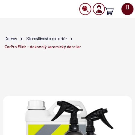
Prejsť
na
Nákupný
obsah
košík
Domov
Starostlivosť o exteriér
CarPro Elixir - dokonalý keramický detailer