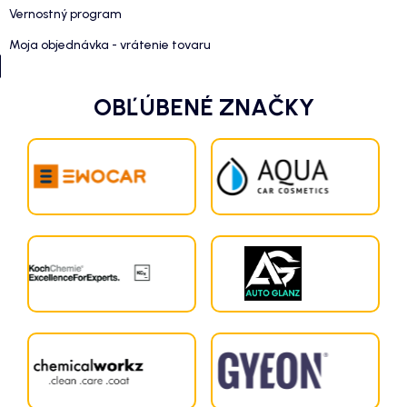
Vernostný program
Moja objednávka - vrátenie tovaru
OBĽÚBENÉ ZNAČKY