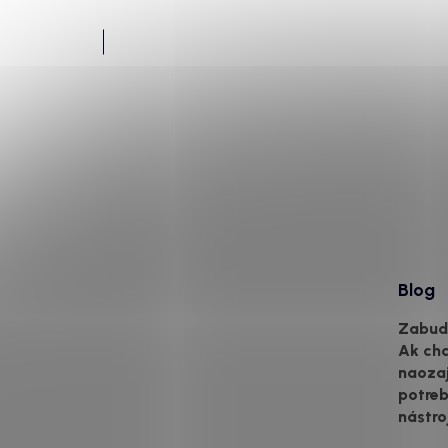
Blog
Zabudn
Ak ch
naozaj
potreb
nástro