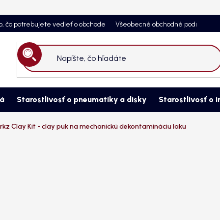
o, čo potrebujete vedieť o obchode
Všeobecné obchodné podmienky
Hľadať
ná
Starostlivosť o pneumatiky a disky
Starostlivosť o i
kz Clay Kit - clay puk na mechanickú dekontamináciu laku