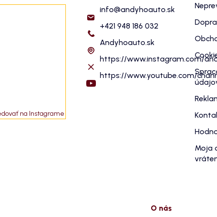
Nepre
info
@
andyhoauto.sk
Dopra
+421 948 186 032
Obcho
Andyhoauto.sk
Cooki
https://www.instagram.com/an
Sprac
https://www.youtube.com/cha
údajo
Rekla
edovať na Instagrame
Konta
Hodno
Moja 
vráten
O nás