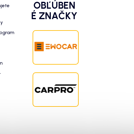
OBĽÚBEN
ujete
É ZNAČKY
zy
rogram
am
-