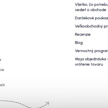
Všetko, čo potreb
vedieť o obchode
Darčekové pouka
Veľkoobchodný p
Recenzie
Blog
Vernostný progr
Moja objednávka 
e
vrátenie tovaru
cie
och