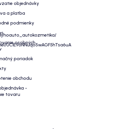
vzatie objednávky
va a platba
dné podmienky
es
dyhoauto_autokozmetika/
ovanie osobných
nnel/UC1E9oNNuqo5wAGF5hTsa6uA
v
mačný poriadok
kty
tenie obchodu
objednávka -
ie tovaru