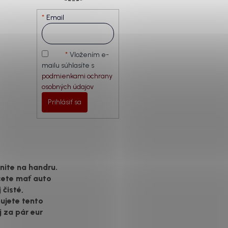
Email
Vložením e-
mailu súhlasíte s
podmienkami ochrany
osobných údajov
Prihlásiť sa
ite na handru.
cete mať auto
 čisté,
ujete tento
j za pár eur