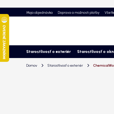
Prejsť
na
Moja objednávka
Doprava a možnosti platby
Všetk
obsah
Starostlivosť o exteriér
Starostlivosť o ok
Domov
Starostlivosť o exteriér
ChemicalWor