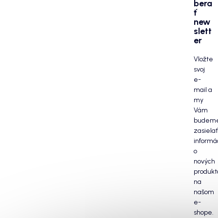
bera
ť
new
slett
er
Vložte
svoj
e-
mail a
my
Vám
budem
zasielať
informá
o
nových
produkt
na
našom
e-
shope.