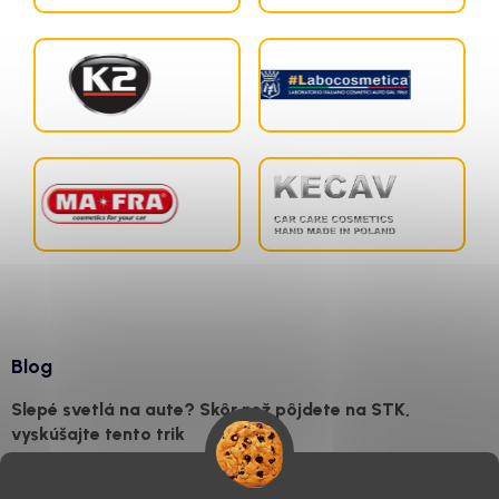
Blog
Slepé svetlá na aute? Skôr než pôjdete na STK,
vyskúšajte tento trik
7.8.2026
Všimli ste si, že vaše auto vyzerá o päť rokov staršie, než v