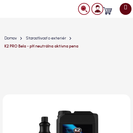
Prejsť
na
Nákupný
obsah
košík
Domov
Starostlivosť o exteriér
K2 PRO Bela - pH neutrálna aktívna pena