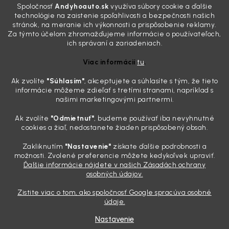
Spoločnosť
Andyhoauto.sk
využíva súbory cookie a ďalšie
skutočnosti je? Často za to môžu práve „slepé“ svetlomety. Ten
technológie na zaistenie spoľahlivosti a bezpečnosti našich
mliečny, drsný povrch nie je len estetická vada. Keď slnko a soľ urobia
stránok, na meranie ich výkonnosti a prispôsobenie reklamy.
svoje, plexisklo začne svetlo rozptyľovať namiesto to...
Za týmto účelom zhromažďujeme informácie o používateľoch,
Zabudnite na handru. Ak chcete mať auto naozaj čisté,
ich správaní a zariadeniach.
potrebujete tento nástroj za pár eur
Viac informácií
tu
.
4.8.2026
Ak zvolíte
"Súhlasím
"
, akceptujete a súhlasíte s tým, že tieto
Poznáte ten moment. Vonku svieti slnko, vy sedíte v čerstvo
informácie môžeme zdieľať s tretími stranami, napríklad s
„upratanom“ aute, no pri pohľade na palubnú dosku vás ide poraziť. V
našimi marketingovými partnermi.
mriežkach ventilácie, okolo tlačidiel a v švíkoch sedačiek na vás stále
drzo pozerá prach. Handra ani vysávač tam jednodu...
Ak zvolíte
"Odmietnuť"
, budeme používať iba nevyhnutné
Detailing nemusí stáť výplatu: 5 kúskov autokozmetiky,
cookies a žiaľ, nedostanete žiaden prispôsobený obsah.
ktoré sa teraz reálne oplatia
Zakliknutím
"Nastavenie"
získate ďalšie podrobnosti a
31.7.2026
možnosti. Zvolené preferencie môžete kedykoľvek upraviť.
Ďalšie informácie nájdete v našich Zásadách ochrany
Sobotné ráno, káva v ruke a pred vami zaprášená kapota. Pre
osobných údajov.
niekoho nuda, pre nás najlepší relax. Lenže keď si v košíku spočítate
všetky tie fľaštičky, šampóny a utierky, výsledná suma vie poriadne
Zistite viac o tom, ako spoločnosť Google spracúva osobné
pokaziť náladu. Dobrá správa je, že aj profi výbava ...
údaje.
Nastavenie