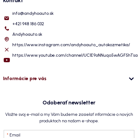
Kontakt
info
@
andyhoauto.sk
+421 948 186 032
Andyhoauto.sk
https://www.instagram.com/andyhoauto_autokozmetika/
https://www.youtube.com/channel/UC1E9oNNuqo5wAGF5hTs
Informácie pre vás
Odoberať newsletter
Vložte svoj e-mail a my Vám budeme zasielať informácie o nových
produktoch na našom e-shope.
Email