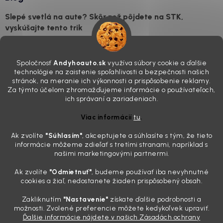
Slepé svetlá na aute? Skôr než pôjdete na STK,
vyskúšajte tento trik
7.8.2026
Všimli ste si, že vaše auto vyzerá o päť rokov staršie, než v
Spoločnosť
Andyhoauto.sk
využíva súbory cookie a ďalšie
skutočnosti je? Často za to môžu práve „slepé“ svetlomety. Ten
technológie na zaistenie spoľahlivosti a bezpečnosti našich
mliečny, drsný povrch nie je len estetická vada. Keď slnko a soľ urobia
stránok, na meranie ich výkonnosti a prispôsobenie reklamy.
svoje, plexisklo začne svetlo rozptyľovať namiesto to...
Za týmto účelom zhromažďujeme informácie o používateľoch,
Zabudnite na handru. Ak chcete mať auto naozaj čisté,
ich správaní a zariadeniach.
potrebujete tento nástroj za pár eur
Viac informácií
tu
.
4.8.2026
Ak zvolíte
"Súhlasím
"
, akceptujete a súhlasíte s tým, že tieto
Poznáte ten moment. Vonku svieti slnko, vy sedíte v čerstvo
informácie môžeme zdieľať s tretími stranami, napríklad s
„upratanom“ aute, no pri pohľade na palubnú dosku vás ide poraziť. V
našimi marketingovými partnermi.
mriežkach ventilácie, okolo tlačidiel a v švíkoch sedačiek na vás stále
drzo pozerá prach. Handra ani vysávač tam jednodu...
Ak zvolíte
"Odmietnuť"
, budeme používať iba nevyhnutné
Detailing nemusí stáť výplatu: 5 kúskov autokozmetiky,
cookies a žiaľ, nedostanete žiaden prispôsobený obsah.
ktoré sa teraz reálne oplatia
Zakliknutím
"Nastavenie"
získate ďalšie podrobnosti a
31.7.2026
možnosti. Zvolené preferencie môžete kedykoľvek upraviť.
Ďalšie informácie nájdete v našich Zásadách ochrany
Sobotné ráno, káva v ruke a pred vami zaprášená kapota. Pre