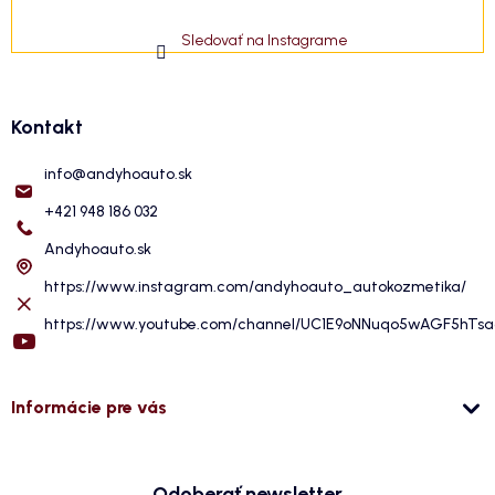
Sledovať na Instagrame
Kontakt
info
@
andyhoauto.sk
+421 948 186 032
Andyhoauto.sk
https://www.instagram.com/andyhoauto_autokozmetika/
https://www.youtube.com/channel/UC1E9oNNuqo5wAGF5hTs
Informácie pre vás
Odoberať newsletter