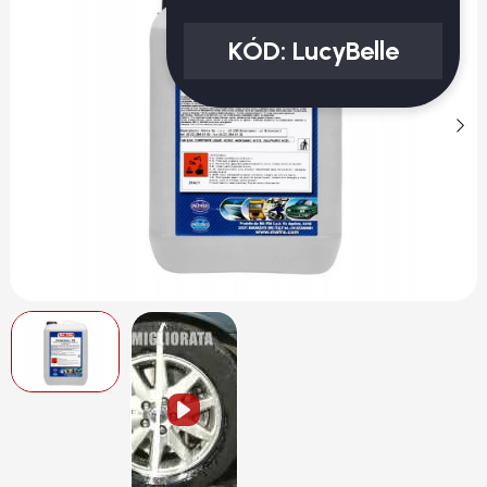
KÓD:
LucyBelle