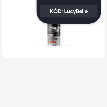
KÓD:
LucyBelle