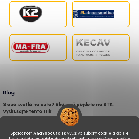
Blog
Slepé svetlá na aute? Skôr než pôjdete na STK,
vyskúšajte tento trik
7.8.2026
Všimli ste si, že vaše auto vyzerá o päť rokov staršie, než v
Spoločnosť
Andyhoauto.sk
využíva súbory cookie a ďalšie
skutočnosti je? Často za to môžu práve „slepé“ svetlomety. Ten
technológie na zaistenie spoľahlivosti a bezpečnosti našich