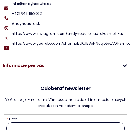
info
@
andyhoauto.sk
+421 948 186 032
Andyhoauto.sk
https://www.instagram.com/andyhoauto_autokozmetika/
https://www.youtube.com/channel/UC1E9oNNuqo5wAGF5hTs
Informácie pre vás
Odoberať newsletter
Vložte svoj e-mail a my Vám budeme zasielať informácie o nových
produktoch na našom e-shope.
Email