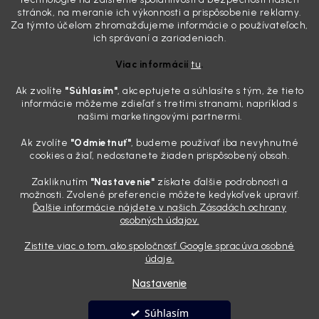
mliečny, drsný povrch nie je len estetická vada. Keď slnko a soľ urobia
stránok, na meranie ich výkonnosti a prispôsobenie reklamy.
svoje, plexisklo začne svetlo rozptyľovať namiesto to...
Za týmto účelom zhromažďujeme informácie o používateľoch,
Zabudnite na handru. Ak chcete mať auto naozaj čisté,
ich správaní a zariadeniach.
potrebujete tento nástroj za pár eur
Viac informácií
tu
.
4.8.2026
Ak zvolíte
"Súhlasím
"
, akceptujete a súhlasíte s tým, že tieto
Poznáte ten moment. Vonku svieti slnko, vy sedíte v čerstvo
informácie môžeme zdieľať s tretími stranami, napríklad s
„upratanom“ aute, no pri pohľade na palubnú dosku vás ide poraziť. V
našimi marketingovými partnermi.
mriežkach ventilácie, okolo tlačidiel a v švíkoch sedačiek na vás stále
drzo pozerá prach. Handra ani vysávač tam jednodu...
Ak zvolíte
"Odmietnuť"
, budeme používať iba nevyhnutné
Detailing nemusí stáť výplatu: 5 kúskov autokozmetiky,
cookies a žiaľ, nedostanete žiaden prispôsobený obsah.
ktoré sa teraz reálne oplatia
Zakliknutím
"Nastavenie"
získate ďalšie podrobnosti a
31.7.2026
možnosti. Zvolené preferencie môžete kedykoľvek upraviť.
Ďalšie informácie nájdete v našich Zásadách ochrany
Sobotné ráno, káva v ruke a pred vami zaprášená kapota. Pre
osobných údajov.
niekoho nuda, pre nás najlepší relax. Lenže keď si v košíku spočítate
všetky tie fľaštičky, šampóny a utierky, výsledná suma vie poriadne
Zistite viac o tom, ako spoločnosť Google spracúva osobné
pokaziť náladu. Dobrá správa je, že aj profi výbava ...
údaje.
Nastavenie
Vytvoril Shoptet
Súhlasím