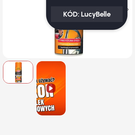
KÓD:
LucyBelle