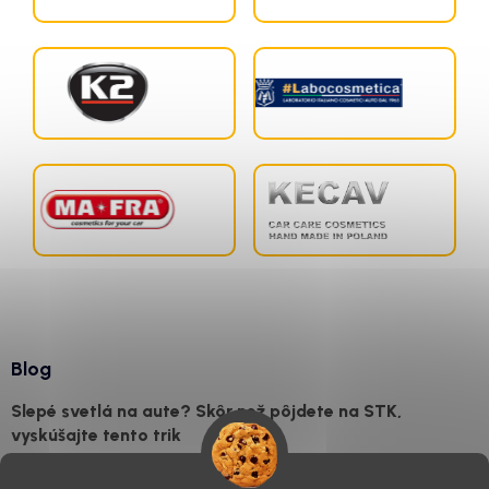
Blog
Slepé svetlá na aute? Skôr než pôjdete na STK,
vyskúšajte tento trik
7.8.2026