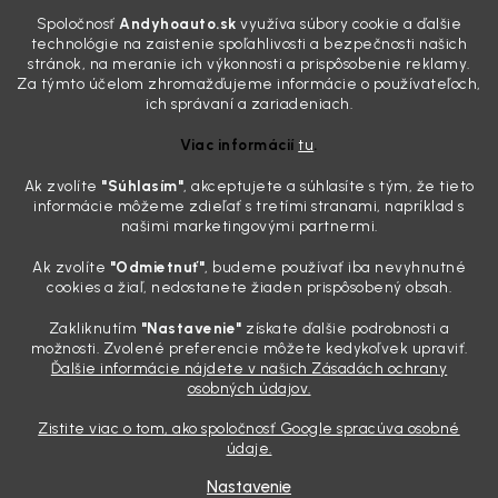
Všimli ste si, že vaše auto vyzerá o päť rokov staršie, než v
Spoločnosť
Andyhoauto.sk
využíva súbory cookie a ďalšie
skutočnosti je? Často za to môžu práve „slepé“ svetlomety. Ten
technológie na zaistenie spoľahlivosti a bezpečnosti našich
mliečny, drsný povrch nie je len estetická vada. Keď slnko a soľ urobia
stránok, na meranie ich výkonnosti a prispôsobenie reklamy.
svoje, plexisklo začne svetlo rozptyľovať namiesto to...
Za týmto účelom zhromažďujeme informácie o používateľoch,
Zabudnite na handru. Ak chcete mať auto naozaj čisté,
ich správaní a zariadeniach.
potrebujete tento nástroj za pár eur
Viac informácií
tu
.
4.8.2026
Ak zvolíte
"Súhlasím
"
, akceptujete a súhlasíte s tým, že tieto
Poznáte ten moment. Vonku svieti slnko, vy sedíte v čerstvo
informácie môžeme zdieľať s tretími stranami, napríklad s
„upratanom“ aute, no pri pohľade na palubnú dosku vás ide poraziť. V
našimi marketingovými partnermi.
mriežkach ventilácie, okolo tlačidiel a v švíkoch sedačiek na vás stále
drzo pozerá prach. Handra ani vysávač tam jednodu...
Ak zvolíte
"Odmietnuť"
, budeme používať iba nevyhnutné
Detailing nemusí stáť výplatu: 5 kúskov autokozmetiky,
cookies a žiaľ, nedostanete žiaden prispôsobený obsah.
ktoré sa teraz reálne oplatia
Zakliknutím
"Nastavenie"
získate ďalšie podrobnosti a
31.7.2026
možnosti. Zvolené preferencie môžete kedykoľvek upraviť.
Ďalšie informácie nájdete v našich Zásadách ochrany
Sobotné ráno, káva v ruke a pred vami zaprášená kapota. Pre
osobných údajov.
niekoho nuda, pre nás najlepší relax. Lenže keď si v košíku spočítate
všetky tie fľaštičky, šampóny a utierky, výsledná suma vie poriadne
Zistite viac o tom, ako spoločnosť Google spracúva osobné
pokaziť náladu. Dobrá správa je, že aj profi výbava ...
údaje.
Nastavenie