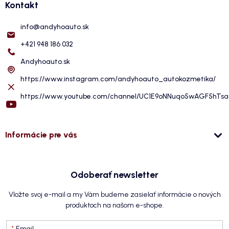
Kontakt
info
@
andyhoauto.sk
+421 948 186 032
Andyhoauto.sk
https://www.instagram.com/andyhoauto_autokozmetika/
https://www.youtube.com/channel/UC1E9oNNuqo5wAGF5hTs
Informácie pre vás
Odoberať newsletter
Vložte svoj e-mail a my Vám budeme zasielať informácie o nových
produktoch na našom e-shope.
Email