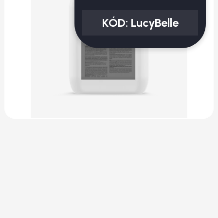
KÓD:
LucyBelle