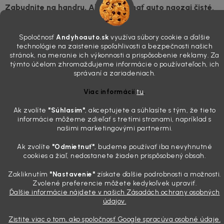
Zabudnite na handru. Ak chcete mať auto naozaj čisté,
potrebujete tento nástroj za pár eur
4.8.2026
Spoločnosť
Andyhoauto.sk
využíva súbory cookie a ďalšie
technológie na zaistenie spoľahlivosti a bezpečnosti našich
Poznáte ten moment. Vonku svieti slnko, vy sedíte v čerstvo
stránok, na meranie ich výkonnosti a prispôsobenie reklamy. Za
„upratanom“ aute, no pri pohľade na palubnú dosku vás ide poraziť. V
týmto účelom zhromažďujeme informácie o používateľoch, ich
mriežkach ventilácie, okolo tlačidiel a v švíkoch sedačiek na vás stále
správaní a zariadeniach.
drzo pozerá prach. Handra ani vysávač tam jednodu...
Detailing nemusí stáť výplatu: 5 kúskov autokozmetiky,
Viac informácií
tu
.
ktoré sa teraz reálne oplatia
Ak zvolíte
"Súhlasím
"
, akceptujete a súhlasíte s tým, že tieto
31.7.2026
informácie môžeme zdieľať s tretími stranami, napríklad s
Sobotné ráno, káva v ruke a pred vami zaprášená kapota. Pre
našimi marketingovými partnermi.
niekoho nuda, pre nás najlepší relax. Lenže keď si v košíku spočítate
Ak zvolíte
"Odmietnuť"
, budeme používať iba nevyhnutné
všetky tie fľaštičky, šampóny a utierky, výsledná suma vie poriadne
cookies a žiaľ, nedostanete žiaden prispôsobený obsah.
pokaziť náladu. Dobrá správa je, že aj profi výbava ...
Zakliknutím
"Nastavenie"
získate ďalšie podrobnosti a možnosti.
Zvolené preferencie môžete kedykoľvek upraviť.
Ďalšie informácie nájdete v našich Zásadách ochrany osobných
Vytvoril Shoptet
údajov.
Copyright 2026
Andyhoauto
. Všetky práva vyhradené.
Upraviť
Zistite viac o tom, ako spoločnosť Google spracúva osobné údaje.