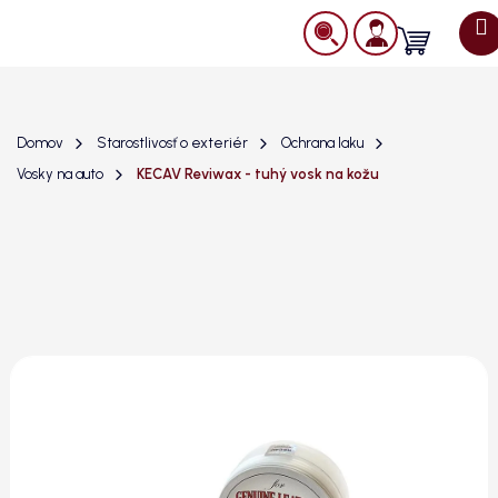
Prejsť
na
Nákupný
obsah
košík
Domov
Starostlivosť o exteriér
Ochrana laku
Vosky na auto
KECAV Reviwax - tuhý vosk na kožu