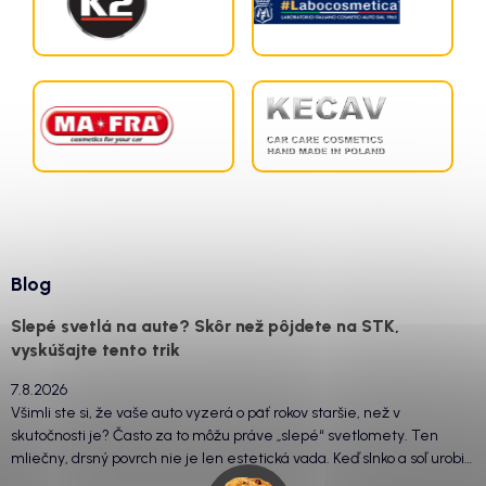
Blog
Slepé svetlá na aute? Skôr než pôjdete na STK,
vyskúšajte tento trik
7.8.2026
Všimli ste si, že vaše auto vyzerá o päť rokov staršie, než v
skutočnosti je? Často za to môžu práve „slepé“ svetlomety. Ten
mliečny, drsný povrch nie je len estetická vada. Keď slnko a soľ urobia
svoje, plexisklo začne svetlo rozptyľovať namiesto to...