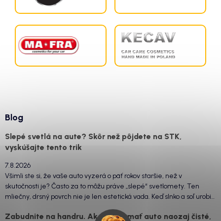
Blog
Slepé svetlá na aute? Skôr než pôjdete na STK,
vyskúšajte tento trik
7.8.2026
Všimli ste si, že vaše auto vyzerá o päť rokov staršie, než v
skutočnosti je? Často za to môžu práve „slepé“ svetlomety. Ten
mliečny, drsný povrch nie je len estetická vada. Keď slnko a soľ urobia
svoje, plexisklo začne svetlo rozptyľovať namiesto to...
Zabudnite na handru. Ak chcete mať auto naozaj čisté,