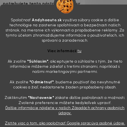
potrebujete tento nástroj za pár eur
4.8.2026
Poznáte ten moment. Vonku svieti slnko, vy sedíte v čerstvo
Spoločnosť
Andyhoauto.sk
využíva súbory cookie a ďalšie
technológie na zaistenie spoľahlivosti a bezpečnosti našich
„upratanom“ aute, no pri pohľade na palubnú dosku vás ide poraziť. V
stránok, na meranie ich výkonnosti a prispôsobenie reklamy. Za
mriežkach ventilácie, okolo tlačidiel a v švíkoch sedačiek na vás stále
týmto účelom zhromažďujeme informácie o používateľoch, ich
drzo pozerá prach. Handra ani vysávač tam jednodu...
správaní a zariadeniach.
Detailing nemusí stáť výplatu: 5 kúskov autokozmetiky,
ktoré sa teraz reálne oplatia
Viac informácií
tu
.
31.7.2026
Ak zvolíte
"Súhlasím
"
, akceptujete a súhlasíte s tým, že tieto
Sobotné ráno, káva v ruke a pred vami zaprášená kapota. Pre
informácie môžeme zdieľať s tretími stranami, napríklad s
našimi marketingovými partnermi.
niekoho nuda, pre nás najlepší relax. Lenže keď si v košíku spočítate
všetky tie fľaštičky, šampóny a utierky, výsledná suma vie poriadne
Ak zvolíte
"Odmietnuť"
, budeme používať iba nevyhnutné
pokaziť náladu. Dobrá správa je, že aj profi výbava ...
cookies a žiaľ, nedostanete žiaden prispôsobený obsah.
Zakliknutím
"Nastavenie"
získate ďalšie podrobnosti a možnosti.
Zvolené preferencie môžete kedykoľvek upraviť.
Vytvoril Shoptet
Ďalšie informácie nájdete v našich Zásadách ochrany osobných
údajov.
Copyright 2026
Andyhoauto
. Všetky práva vyhradené.
Upraviť
nastavenie cookies
Zistite viac o tom, ako spoločnosť Google spracúva osobné údaje.