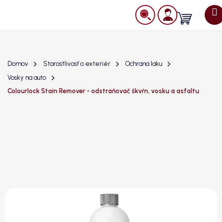
Prejsť
na
Nákupný
obsah
košík
Domov
Starostlivosť o exteriér
Ochrana laku
Vosky na auto
Colourlock Stain Remover - odstraňovač škvŕn, vosku a asfaltu