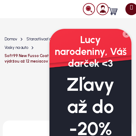
Prejsť
na
Nákupný
obsah
košík
×
Lucy
Domov
Starostlivosť o exteriér
Ochrana laku
Vosky na auto
narodeniny, Váš
Soft99 New Fusso Coat 12 months wax dark - syntetický vosk s
darček <3
výdržou až 12 mesiacov
Zľavy
až do
-20%