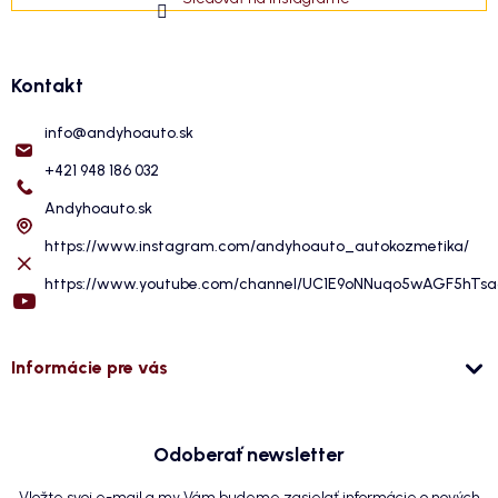
Kontakt
info
@
andyhoauto.sk
+421 948 186 032
Andyhoauto.sk
https://www.instagram.com/andyhoauto_autokozmetika/
https://www.youtube.com/channel/UC1E9oNNuqo5wAGF5hTs
Informácie pre vás
Odoberať newsletter
Vložte svoj e-mail a my Vám budeme zasielať informácie o nových