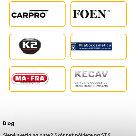
Blog
Slepé svetlá na aute? Skôr než pôjdete na STK,