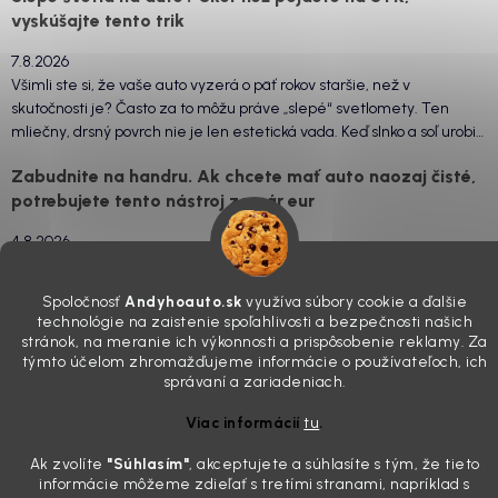
vyskúšajte tento trik
7.8.2026
Všimli ste si, že vaše auto vyzerá o päť rokov staršie, než v
skutočnosti je? Často za to môžu práve „slepé“ svetlomety. Ten
mliečny, drsný povrch nie je len estetická vada. Keď slnko a soľ urobia
svoje, plexisklo začne svetlo rozptyľovať namiesto to...
Zabudnite na handru. Ak chcete mať auto naozaj čisté,
potrebujete tento nástroj za pár eur
4.8.2026
Poznáte ten moment. Vonku svieti slnko, vy sedíte v čerstvo
„upratanom“ aute, no pri pohľade na palubnú dosku vás ide poraziť. V
Spoločnosť
Andyhoauto.sk
využíva súbory cookie a ďalšie
mriežkach ventilácie, okolo tlačidiel a v švíkoch sedačiek na vás stále
technológie na zaistenie spoľahlivosti a bezpečnosti našich
drzo pozerá prach. Handra ani vysávač tam jednodu...
stránok, na meranie ich výkonnosti a prispôsobenie reklamy. Za
Detailing nemusí stáť výplatu: 5 kúskov autokozmetiky,
týmto účelom zhromažďujeme informácie o používateľoch, ich
ktoré sa teraz reálne oplatia
správaní a zariadeniach.
31.7.2026
Viac informácií
tu
.
Sobotné ráno, káva v ruke a pred vami zaprášená kapota. Pre
Ak zvolíte
"Súhlasím
"
, akceptujete a súhlasíte s tým, že tieto
niekoho nuda, pre nás najlepší relax. Lenže keď si v košíku spočítate
informácie môžeme zdieľať s tretími stranami, napríklad s
všetky tie fľaštičky, šampóny a utierky, výsledná suma vie poriadne