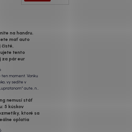
ite na handru.
cete mať auto
 čisté,
ujete tento
j za pár eur
6
e ten moment. Vonku
lnko, vy sedíte v
 „upratanom“ aute, no
ľade na palubnú dosku
ing nemusí stáť
poraziť. V mriežkach
u: 5 kúskov
e, okolo tlačidiel a v
zmetiky, ktoré sa
sedačiek na vás stále
zerá prach. Handra
reálne oplatia
ávač tam jednodu...
6