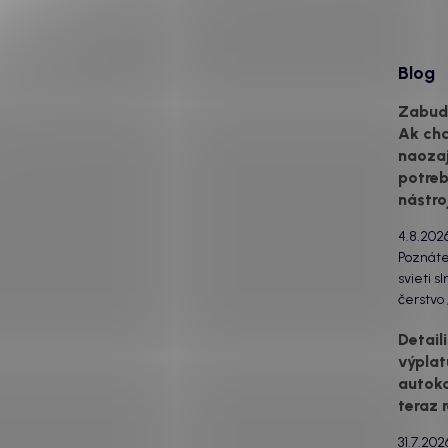
Blog
Zabudn
Ak ch
naozaj
potreb
nástro
4.8.202
Poznát
svieti s
čerstvo
pri poh
Detail
vás ide 
výplat
ventiláci
autoko
švíkoch 
drzo po
teraz 
ani vys
31.7.202