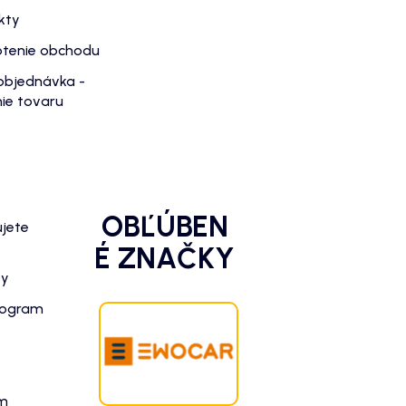
kty
tenie obchodu
objednávka -
ie tovaru
OBĽÚBEN
ujete
É ZNAČKY
zy
rogram
am