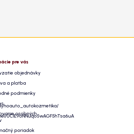
mácie pre vás
vzatie objednávky
va a platba
dné podmienky
es
dyhoauto_autokozmetika/
ovanie osobných
nnel/UC1E9oNNuqo5wAGF5hTsa6uA
v
mačný poriadok