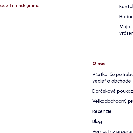
edovať na Instagrame
Konta
Hodno
Moja 
vráten
O nás
Všetko, čo potreb
vedieť o obchode
Darčekové pouka
Veľkoobchodný p
Recenzie
Blog
Vernostný progr