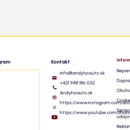
Infor
gram
Kontakt
Nepre
info
@
andyhoauto.sk
Dopra
+421 948 186 032
Obcho
Andyhoauto.sk
Cooki
https://www.instagram.com/an
Sprac
https://www.youtube.com/cha
údajo
Rekla