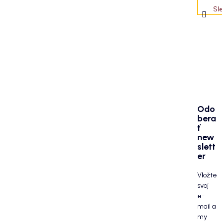
Sl
Odo
bera
ť
new
slett
er
Vložte
svoj
e-
mail a
my