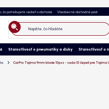
o, čo potrebujete vedieť o obchode
Všeobecné obchodné podmienky
Hľadať
ná
Starostlivosť o pneumatiky a disky
Starostlivosť o i
lie
CarPro Tajima 9mm blade 10pcs - sada 10 čepelí pre Tajima U