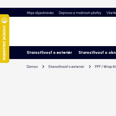
Prejsť
na
Moja objednávka
Doprava a možnosti platby
Všetk
obsah
Starostlivosť o exteriér
Starostlivosť o ok
Domov
Starostlivosť o exteriér
PPF / Wrap fó