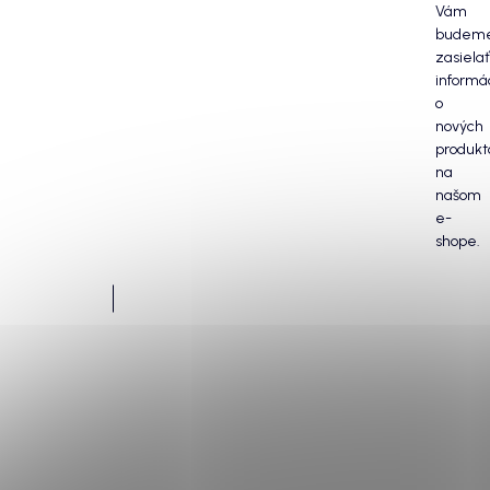
Vám
budem
zasielať
informá
o
nových
produkt
na
našom
e-
shope.