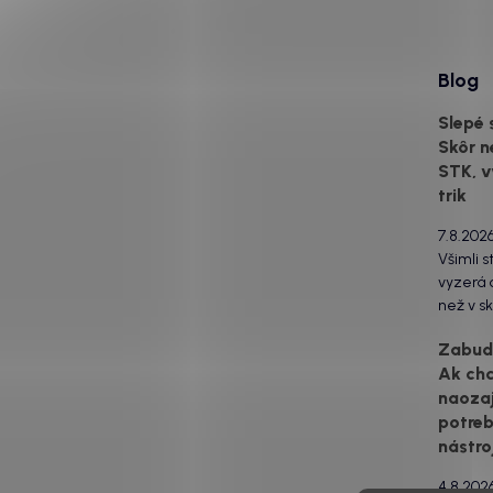
Blog
Slepé 
Skôr n
STK, v
trik
7.8.202
Všimli s
vyzerá o
než v sk
za to m
Zabudn
svetlom
Ak ch
drsný po
naozaj
estetick
urobia s
potreb
svetlo 
nástro
to...
4.8.202