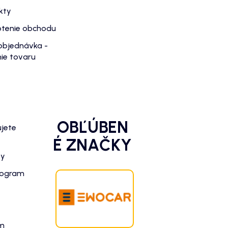
kty
tenie obchodu
objednávka -
ie tovaru
OBĽÚBEN
ujete
É ZNAČKY
zy
rogram
am