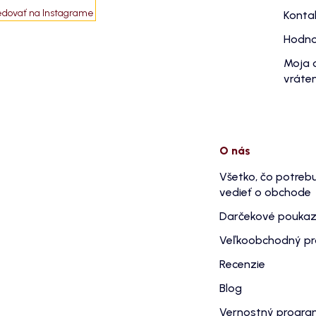
edovať na Instagrame
Konta
Hodno
Moja 
vráten
O nás
Všetko, čo potreb
vedieť o obchode
Darčekové pouka
Veľkoobchodný p
Recenzie
Blog
Vernostný progr