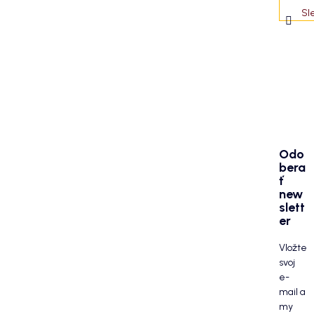
Sl
Odo
bera
ť
new
slett
er
Vložte
svoj
e-
mail a
my