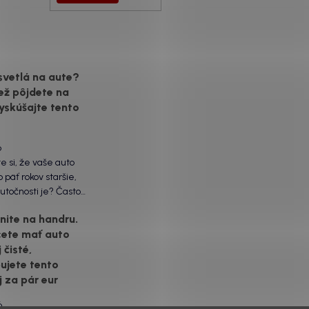
svetlá na aute?
ež pôjdete na
yskúšajte tento
6
te si, že vaše auto
 päť rokov staršie,
utočnosti je? Často
ôžu práve „slepé“
ite na handru.
ety. Ten mliečny,
cete mať auto
vrch nie je len
 čisté,
á vada. Keď slnko a soľ
voje, plexisklo začne
ujete tento
rozptyľovať namiesto
j za pár eur
6