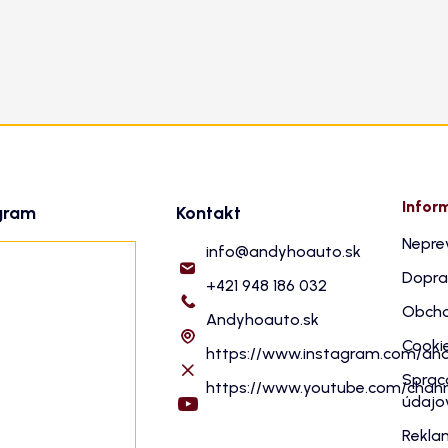
Infor
gram
Kontakt
Nepre
info
@
andyhoauto.sk
Dopra
+421 948 186 032
Obcho
Andyhoauto.sk
Cooki
https://www.instagram.com/an
Sprac
https://www.youtube.com/cha
údajo
Rekla