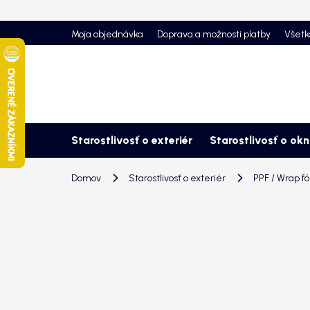
Prejsť
na
Moja objednávka
Doprava a možnosti platby
Všetk
obsah
Starostlivosť o exteriér
Starostlivosť o ok
Domov
Starostlivosť o exteriér
PPF / Wrap fó