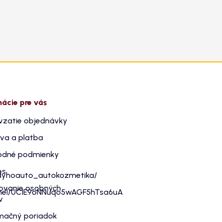
mácie pre vás
vzatie objednávky
va a platba
dné podmienky
es
dyhoauto_autokozmetika/
ovanie osobných
nnel/UC1E9oNNuqo5wAGF5hTsa6uA
v
mačný poriadok