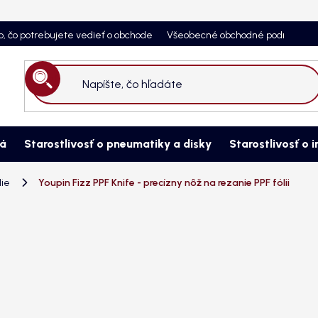
o, čo potrebujete vedieť o obchode
Všeobecné obchodné podmienky
Hľadať
ná
Starostlivosť o pneumatiky a disky
Starostlivosť o i
lie
Youpin Fizz PPF Knife - precízny nôž na rezanie PPF fólii