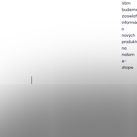
Vám
budem
zasielať
informá
o
nových
produkt
na
našom
e-
shope.