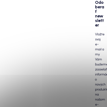
Odo
bera
ť
new
slett
er
Vložte
svoj
e-
mail a
my
Vám
budem
zasielať
informá
o
nových
produkt
na
našom
e-