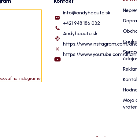
gram
Kontakt
Nepre
info
@
andyhoauto.sk
Dopra
+421 948 186 032
Obcho
Andyhoauto.sk
Cooki
https://www.instagram.com/an
Sprac
https://www.youtube.com/cha
údajo
Rekla
edovať na Instagrame
Konta
Hodno
Moja 
vráten