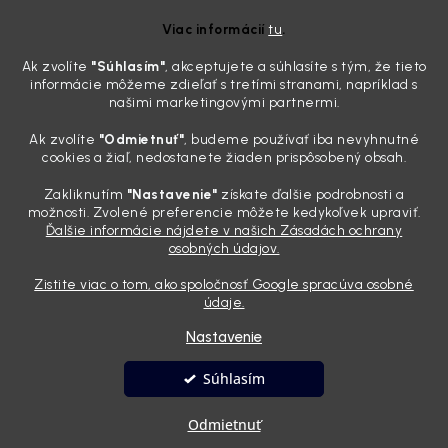
ktoré sa teraz reálne oplatia
Viac informácií
tu
.
31.7.2026
Ak zvolíte
"Súhlasím
"
, akceptujete a súhlasíte s tým, že tieto
Sobotné ráno, káva v ruke a pred vami zaprášená kapota. Pre
informácie môžeme zdieľať s tretími stranami, napríklad s
niekoho nuda, pre nás najlepší relax. Lenže keď si v košíku spočítate
našimi marketingovými partnermi.
všetky tie fľaštičky, šampóny a utierky, výsledná suma vie poriadne
pokaziť náladu. Dobrá správa je, že aj profi výbava ...
Ak zvolíte
"Odmietnuť"
, budeme používať iba nevyhnutné
Zabudnite na šmuhy: 7 overených vychytávok, ktoré z
cookies a žiaľ, nedostanete žiaden prispôsobený obsah.
vášho auta urobia magnet na pohľady
Zakliknutím
"Nastavenie"
získate ďalšie podrobnosti a
28.7.2026
možnosti. Zvolené preferencie môžete kedykoľvek upraviť.
Ďalšie informácie nájdete v našich Zásadách ochrany
Poznáte ten pocit. Sobota ráno, slnko sa oprie do laku a vy namiesto
osobných údajov.
radosti vidíte len šedý povlak, zaschnuté kvapky a kolesá čierne od
brzdového prachu. Pre niekoho je to len stroj na presun z bodu A do
Zistite viac o tom, ako spoločnosť Google spracúva osobné
bodu B, ale pre nás je to vizitka. Nič nepoka...
údaje.
Nastavenie
Vytvoril Shoptet
Súhlasím
Copyright 2026
Andyhoauto
. Všetky práva vyhradené.
Upraviť
Odmietnuť
nastavenie cookies