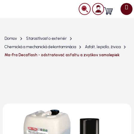
Prejsť
na
Nákupný
obsah
košík
Domov
Starostlivosť o exteriér
Chemická a mechanická dekontaminácia
Asfalt, lepidlo, živica
Ma-Fra Decaflash - odstraňovač asfaltu a zvyškov samolepiek