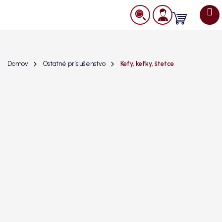
Prejsť
na
Nákupný
obsah
košík
Domov
Ostatné príslušenstvo
Kefy, kefky, štetce