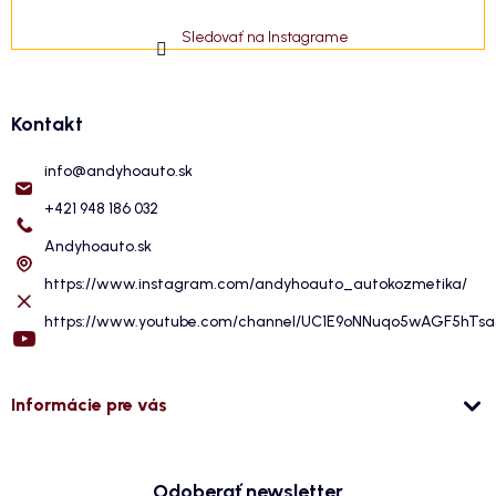
Sledovať na Instagrame
Kontakt
info
@
andyhoauto.sk
+421 948 186 032
Andyhoauto.sk
https://www.instagram.com/andyhoauto_autokozmetika/
https://www.youtube.com/channel/UC1E9oNNuqo5wAGF5hTs
Informácie pre vás
Odoberať newsletter