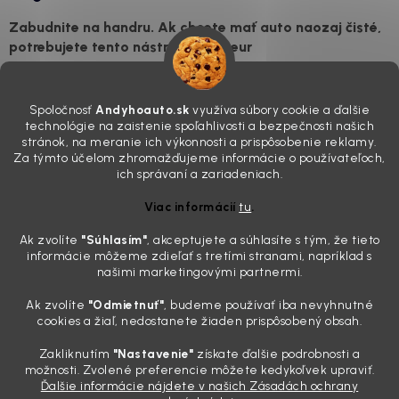
Zabudnite na handru. Ak chcete mať auto naozaj čisté,
potrebujete tento nástroj za pár eur
4.8.2026
Poznáte ten moment. Vonku svieti slnko, vy sedíte v čerstvo
Spoločnosť
Andyhoauto.sk
využíva súbory cookie a ďalšie
„upratanom“ aute, no pri pohľade na palubnú dosku vás ide poraziť. V
technológie na zaistenie spoľahlivosti a bezpečnosti našich
mriežkach ventilácie, okolo tlačidiel a v švíkoch sedačiek na vás stále
stránok, na meranie ich výkonnosti a prispôsobenie reklamy.
drzo pozerá prach. Handra ani vysávač tam jednodu...
Za týmto účelom zhromažďujeme informácie o používateľoch,
Detailing nemusí stáť výplatu: 5 kúskov autokozmetiky,
ich správaní a zariadeniach.
ktoré sa teraz reálne oplatia
Viac informácií
tu
.
31.7.2026
Ak zvolíte
"Súhlasím
"
, akceptujete a súhlasíte s tým, že tieto
Sobotné ráno, káva v ruke a pred vami zaprášená kapota. Pre
informácie môžeme zdieľať s tretími stranami, napríklad s
niekoho nuda, pre nás najlepší relax. Lenže keď si v košíku spočítate
našimi marketingovými partnermi.
všetky tie fľaštičky, šampóny a utierky, výsledná suma vie poriadne
pokaziť náladu. Dobrá správa je, že aj profi výbava ...
Ak zvolíte
"Odmietnuť"
, budeme používať iba nevyhnutné
Zabudnite na šmuhy: 7 overených vychytávok, ktoré z
cookies a žiaľ, nedostanete žiaden prispôsobený obsah.
vášho auta urobia magnet na pohľady
Zakliknutím
"Nastavenie"
získate ďalšie podrobnosti a
28.7.2026
možnosti. Zvolené preferencie môžete kedykoľvek upraviť.
Ďalšie informácie nájdete v našich Zásadách ochrany
Poznáte ten pocit. Sobota ráno, slnko sa oprie do laku a vy namiesto