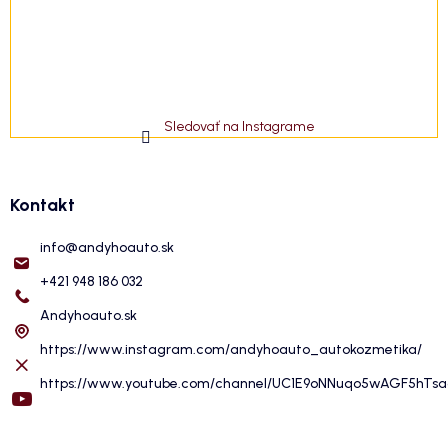
Sledovať na Instagrame
Kontakt
info
@
andyhoauto.sk
+421 948 186 032
Andyhoauto.sk
https://www.instagram.com/andyhoauto_autokozmetika/
https://www.youtube.com/channel/UC1E9oNNuqo5wAGF5hTs