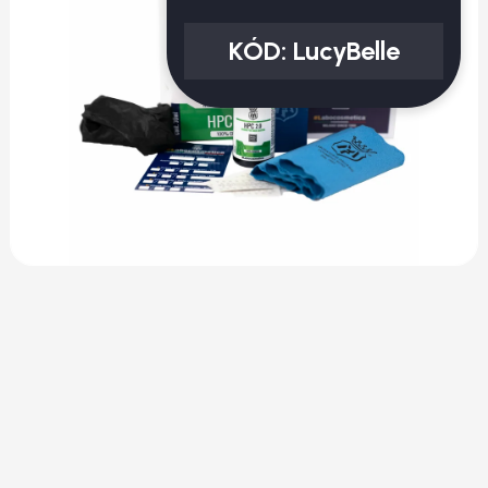
KÓD:
LucyBelle